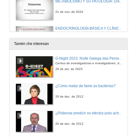
METABOLISMO Y SU PATOLOGÍA: Dislipemias
21 de nov. de 2024
ENDOCRINOLOGÍA BÁSICA Y CLÍNICA: Otros sistemas endocrinos
21 de nov. de 2024
Tamén che interesan
NUTRICIÓN HUMANA. Dietas de moda
G-Night 2023. Noite Galega das Persoas Investigadoras. Conciencias creativas
Centos de investigadoras e investigadores, decenas de actividades e sete cidades
22 de nov. de 2024
29 de set. de 2023
METABOLISMO Y SU PATOLOGÍA: Islote pancreático y regulación de la secreción de insulina
¿Como matar de fame as bacterias?
22 de nov. de 2024
20 de dec. de 2012
NEUROENDOCRINOLOGÍA: Hormonas y conducta (I)
¿Pódense predicir os efectos polo achegamento á Terra dos asteroides?
28 de nov. de 2024
20 de dec. de 2012