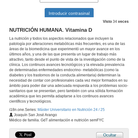
ENDOCRINOLOGÍA BÁSICA Y CLÍNICA. Metabolismo calcio-fósforo-magnesio y su patología (II)
31 de out. de 2024
Visto
34
veces
METABOLISMO Y SU PATOLOGÍA: Integración del metabolismo
NUTRICIÓN HUMANA. Vitamina D
La nutrición y todos los aspectos relacionados que incluyen la
6 de nov. de 2024
patología por alteraciones metabólicas más frecuentes, es una de las
áreas de la biomedicina que experimentó un mayor avance en los
últimos años, y una de las que presenta un lugar de trabajo más
NDOCRINOLOGÍA BÁSICA Y CLÍNICA: Patología de la Glándula Adrenal
atractivo, tanto desde el punto de vista de la investigación como de la
clínica. Los continuos avances tecnológicos y la elevada prevalencia
6 de nov. de 2024
de determinadas enfermedades endocrino- metabólicas (como la
diabetes y los trastornos de la conducta alimentaria) determinan la
necesidad de contar con profesionales cada vez mejor formados en su
NUTRICIÓN HUMANA: Valoración nutricional del deportista y antropometría
ámbito para poder dar una adecuada respuesta a los problemas socio-
sanitarios que se presentan, pero también con una sólida formación
7 de nov. de 2024
académica que les permita adaptarse a los continuos avances
científicos y tecnológicos.
i18n.one.Series:
Máster Universitario en Nutrición 24 / 25
METABOLISMO Y SU PATOLOGÍA: Diabetes mellitus y Educación diabetológica
Joaquín San José Arango
Médico de familia. GdT alimentación e nutrición semFYC
13 de nov. de 2024
Ocultar