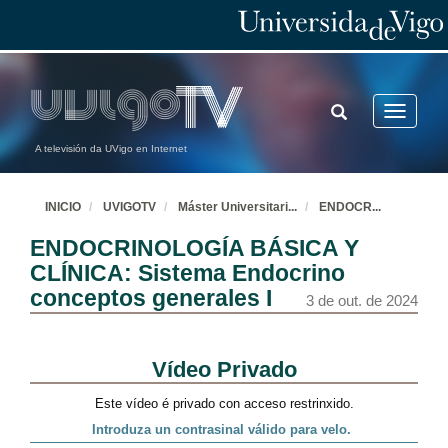
TOGGLE
Toggle
SEARCH
navigatio
A televisión da UVigo en Internet
INICIO
UVIGOTV
Máster Universitari
...
ENDOCR
...
ENDOCRINOLOGÍA BÁSICA Y
CLÍNICA: Sistema Endocrino
conceptos generales I
3 de out. de 2024