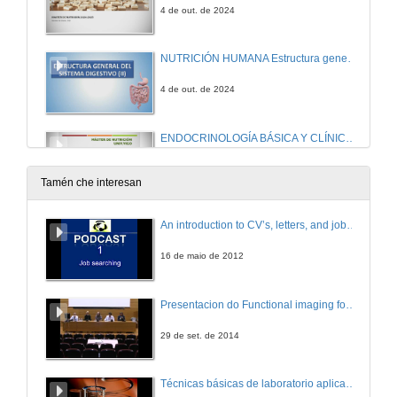
4 de out. de 2024
NUTRICIÓN HUMANA Estructura general del sistema digestivo (II)
4 de out. de 2024
ENDOCRINOLOGÍA BÁSICA Y CLÍNICA: Sistema Endocrino conceptos generales II Regulación hormonal
9 de out. de 2024
Tamén che interesan
NEUROENDOCRINOLOGÍA: La Hipófisis
An introduction to CV’s, letters, and job searching
10 de out. de 2024
16 de maio de 2012
NUTRICIÓN HUMANA: Estructura general del sistema digestivo (III)
Presentacion do Functional imaging for improving Adaptive Radiotherapy Workshop
10 de out. de 2024
29 de set. de 2014
METABOLISMO Y SU PATOLOGÍA: Introducción al metabolismo. Catabolismo de la glucosa
Técnicas básicas de laboratorio aplicadas á bioloxía