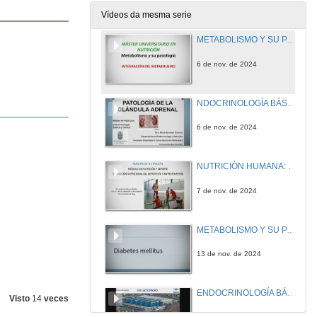
31 de out. de 2024
Vídeos da mesma serie
METABOLISMO Y SU PATOLOGÍA: Integración del metabolismo
6 de nov. de 2024
NDOCRINOLOGÍA BÁSICA Y CLÍNICA: Patología de la Glándula Adrenal
6 de nov. de 2024
NUTRICIÓN HUMANA: Valoración nutricional del deportista y antropometría
7 de nov. de 2024
METABOLISMO Y SU PATOLOGÍA: Diabetes mellitus y Educación diabetológica
13 de nov. de 2024
ENDOCRINOLOGÍA BÁSICA Y CLÍNICA: Eje Lactotropo: La Prolactina (PRL)
Visto
14
veces