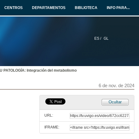
25 de out. de 2024
CENTROS
DEPARTAMENTOS
BIBLIOTECA
INFO PARA...
UTRICIÓN HUMANA: Nutrición en las etapas de la vida, nutrición en el envejecimiento
25 de out. de 2024
ES /
GL
METABOLISMO Y SU PATOLOGÍA: Fosforilación oxidativa
30 de out. de 2024
PATOLOGÍA: Integración del metabolismo
ENDOCRINOLOGÍA BÁSICA Y CLÍNICA: Metabolismo calcio-fósforo-magnesio y su patología (I)
30 de out. de 2024
6 de nov. de 2024
METABOLISMO Y SU PATOLOGÍA: Biosíntesis de lípidos
Ocultar
31 de out. de 2024
URL:
IFRAME:
ENDOCRINOLOGÍA BÁSICA Y CLÍNICA. Metabolismo calcio-fósforo-magnesio y su patología (II)