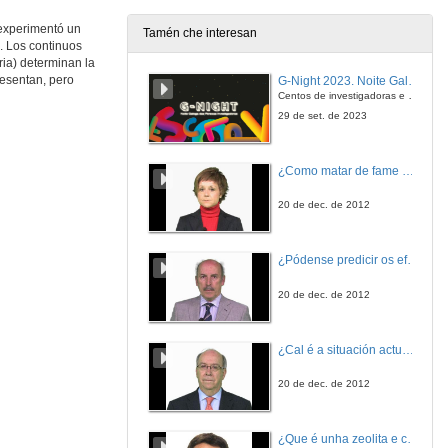
13 de nov. de 2024
 experimentó un
Tamén che interesan
a. Los continuos
METABOLISMO Y SU PATOLOGÍA: Tratamiento de la diabetes y Terapia insulínica.
ia) determinan la
resentan, pero
G-Night 2023. Noite Galega das Persoas Investigadoras. Conciencias creativas
14 de nov. de 2024
Centos de investigadoras e investigadores, decenas de actividades e sete cidades
29 de set. de 2023
NUTRICIÓN HUMANA. Vitamina D
¿Como matar de fame as bacterias?
18 de nov. de 2024
20 de dec. de 2012
NEUROENDOCRINOLOGÍA: Control de la ingesta y regulación
¿Pódense predicir os efectos polo achegamento á Terra dos asteroides?
20 de nov. de 2024
20 de dec. de 2012
METABOLISMO Y SU PATOLOGÍA: Patofisiología y manejo clínico de la obesidad
¿Cal é a situación actual do consumo cinematográfico?
20 de nov. de 2024
20 de dec. de 2012
METABOLISMO Y SU PATOLOGÍA: Dislipemias
¿Que é unha zeolita e cales son as súas aplicacións?
21 de nov. de 2024