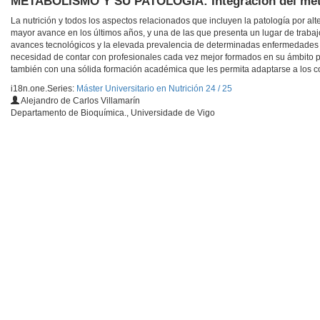
METABOLISMO Y SU PATOLOGÍA: Integración del me
La nutrición y todos los aspectos relacionados que incluyen la patología por a
mayor avance en los últimos años, y una de las que presenta un lugar de trabajo 
avances tecnológicos y la elevada prevalencia de determinadas enfermedades en
necesidad de contar con profesionales cada vez mejor formados en su ámbito p
también con una sólida formación académica que les permita adaptarse a los co
i18n.one.Series:
Máster Universitario en Nutrición 24 / 25
Alejandro de Carlos Villamarín
Departamento de Bioquímica., Universidade de Vigo