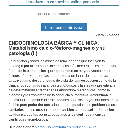
NEUROENDOCRINOLOGÍA: Ritmos biológicos y melatonina
23 de out. de 2024
METABOLISMO Y SU PATOLOGÍA: Oxidación de los aminoácidos
Visto
27
veces
24 de out. de 2024
ENDOCRINOLOGÍA BÁSICA Y CLÍNICA.
Metabolismo calcio-fósforo-magnesio y su
ENDOCRINOLOGÍA BÁSICA Y CLÍNICA. Hipertiroidismo. Masas Tiroideas
patología (II)
La nutrición y todos los aspectos relacionados que incluyen la
24 de out. de 2024
patología por alteraciones metabólicas más frecuentes, es una de las
áreas de la biomedicina que experimentó un mayor avance en los
últimos años, y una de las que presenta un lugar de trabajo más
NEUROENDOCRINOLOGÍA BÁSICA Y CLÍNICA. Función reproductora y Nutrición
atractivo, tanto desde el punto de vista de la investigación como de la
clínica. Los continuos avances tecnológicos y la elevada prevalencia
25 de out. de 2024
de determinadas enfermedades endocrino- metabólicas (como la
diabetes y los trastornos de la conducta alimentaria) determinan la
necesidad de contar con profesionales cada vez mejor formados en su
UTRICIÓN HUMANA: Nutrición en las etapas de la vida, nutrición en el envejecimiento
ámbito para poder dar una adecuada respuesta a los problemas socio-
sanitarios que se presentan, pero también con una sólida formación
25 de out. de 2024
académica que les permita adaptarse a los continuos avances
científicos y tecnológicos.
i18n.one.Series:
Máster Universitario en Nutrición 24 / 25