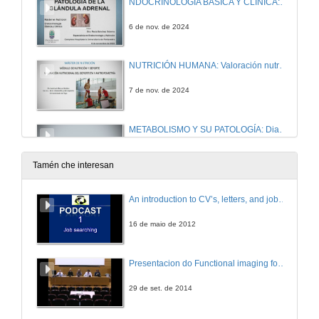
NDOCRINOLOGÍA BÁSICA Y CLÍNICA: Patología de la Glándula Adrenal
6 de nov. de 2024
NUTRICIÓN HUMANA: Valoración nutricional del deportista y antropometría
7 de nov. de 2024
METABOLISMO Y SU PATOLOGÍA: Diabetes mellitus y Educación diabetológica
13 de nov. de 2024
Tamén che interesan
ENDOCRINOLOGÍA BÁSICA Y CLÍNICA: Eje Lactotropo: La Prolactina (PRL)
An introduction to CV’s, letters, and job searching
13 de nov. de 2024
16 de maio de 2012
METABOLISMO Y SU PATOLOGÍA: Tratamiento de la diabetes y Terapia insulínica.
Presentacion do Functional imaging for improving Adaptive Radiotherapy Workshop
14 de nov. de 2024
29 de set. de 2014