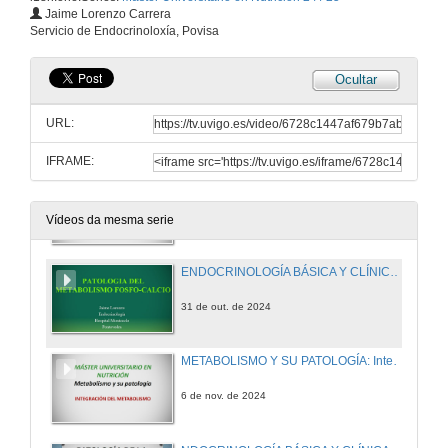
METABOLISMO Y SU PATOLOGÍA: Fosforilación oxidativa
Jaime Lorenzo Carrera
Servicio de Endocrinoloxía, Povisa
30 de out. de 2024
Ocultar
ENDOCRINOLOGÍA BÁSICA Y CLÍNICA: Metabolismo calcio-fósforo-magnesio y su patología (I)
URL:
30 de out. de 2024
IFRAME:
METABOLISMO Y SU PATOLOGÍA: Biosíntesis de lípidos
31 de out. de 2024
Vídeos da mesma serie
ENDOCRINOLOGÍA BÁSICA Y CLÍNICA. Metabolismo calcio-fósforo-magnesio y su patología (II)
31 de out. de 2024
METABOLISMO Y SU PATOLOGÍA: Integración del metabolismo
6 de nov. de 2024