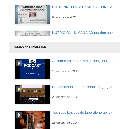
NDOCRINOLOGÍA BÁSICA Y CLÍNICA: Patología de la Glándula Adrenal
6 de nov. de 2024
NUTRICIÓN HUMANA: Valoración nutricional del deportista y antropometría
7 de nov. de 2024
Tamén che interesan
METABOLISMO Y SU PATOLOGÍA: Diabetes mellitus y Educación diabetológica
An introduction to CV’s, letters, and job searching
13 de nov. de 2024
16 de maio de 2012
ENDOCRINOLOGÍA BÁSICA Y CLÍNICA: Eje Lactotropo: La Prolactina (PRL)
Presentacion do Functional imaging for improving Adaptive Radiotherapy Workshop
13 de nov. de 2024
29 de set. de 2014
METABOLISMO Y SU PATOLOGÍA: Tratamiento de la diabetes y Terapia insulínica.
Técnicas básicas de laboratorio aplicadas á bioloxía
14 de nov. de 2024
23 de set. de 2014