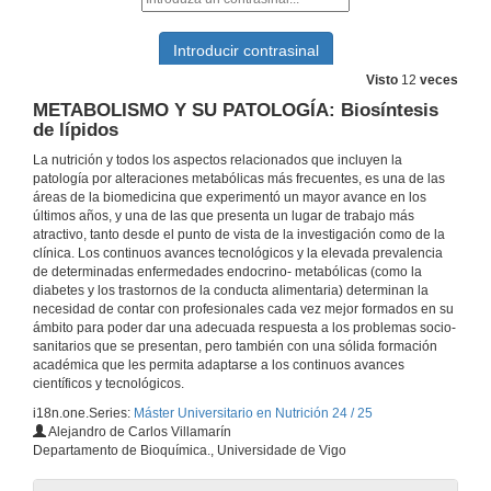
NEUROENDOCRINOLOGÍA: Ritmos biológicos y melatonina
23 de out. de 2024
Visto
12
veces
METABOLISMO Y SU PATOLOGÍA: Biosíntesis
METABOLISMO Y SU PATOLOGÍA: Oxidación de los aminoácidos
de lípidos
La nutrición y todos los aspectos relacionados que incluyen la
24 de out. de 2024
patología por alteraciones metabólicas más frecuentes, es una de las
áreas de la biomedicina que experimentó un mayor avance en los
últimos años, y una de las que presenta un lugar de trabajo más
ENDOCRINOLOGÍA BÁSICA Y CLÍNICA. Hipertiroidismo. Masas Tiroideas
atractivo, tanto desde el punto de vista de la investigación como de la
clínica. Los continuos avances tecnológicos y la elevada prevalencia
24 de out. de 2024
de determinadas enfermedades endocrino- metabólicas (como la
diabetes y los trastornos de la conducta alimentaria) determinan la
necesidad de contar con profesionales cada vez mejor formados en su
NEUROENDOCRINOLOGÍA BÁSICA Y CLÍNICA. Función reproductora y Nutrición
ámbito para poder dar una adecuada respuesta a los problemas socio-
sanitarios que se presentan, pero también con una sólida formación
25 de out. de 2024
académica que les permita adaptarse a los continuos avances
científicos y tecnológicos.
i18n.one.Series:
Máster Universitario en Nutrición 24 / 25
UTRICIÓN HUMANA: Nutrición en las etapas de la vida, nutrición en el envejecimiento
Alejandro de Carlos Villamarín
Departamento de Bioquímica., Universidade de Vigo
25 de out. de 2024