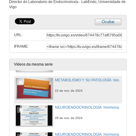
Director do Laboratorio de Endocrinoloxía - LabEndo, Universidade de
Vigo
21 de nov. de 2024
Ocultar
ENDOCRINOLOGÍA BÁSICA Y CLÍNICA: Otros sistemas endocrinos
URL:
21 de nov. de 2024
IFRAME:
NUTRICIÓN HUMANA. Dietas de moda
22 de nov. de 2024
Vídeos da mesma serie
METABOLISMO Y SU PATOLOGÍA: Islote pancreático y regulación de la secreción de insulina
22 de nov. de 2024
NEUROENDOCRINOLOGÍA: Hormonas y conducta (I)
28 de nov. de 2024
NEUROENDOCRINOLOGÍA: Hormonas y conducta (II)