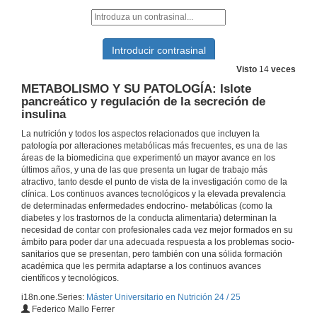
13 de nov. de 2024
METABOLISMO Y SU PATOLOGÍA: Tratamiento de la diabetes y Terapia insulínica.
Visto
14
veces
14 de nov. de 2024
METABOLISMO Y SU PATOLOGÍA: Islote
pancreático y regulación de la secreción de
insulina
NUTRICIÓN HUMANA. Vitamina D
La nutrición y todos los aspectos relacionados que incluyen la
patología por alteraciones metabólicas más frecuentes, es una de las
18 de nov. de 2024
áreas de la biomedicina que experimentó un mayor avance en los
últimos años, y una de las que presenta un lugar de trabajo más
atractivo, tanto desde el punto de vista de la investigación como de la
NEUROENDOCRINOLOGÍA: Control de la ingesta y regulación
clínica. Los continuos avances tecnológicos y la elevada prevalencia
de determinadas enfermedades endocrino- metabólicas (como la
20 de nov. de 2024
diabetes y los trastornos de la conducta alimentaria) determinan la
necesidad de contar con profesionales cada vez mejor formados en su
ámbito para poder dar una adecuada respuesta a los problemas socio-
METABOLISMO Y SU PATOLOGÍA: Patofisiología y manejo clínico de la obesidad
sanitarios que se presentan, pero también con una sólida formación
académica que les permita adaptarse a los continuos avances
20 de nov. de 2024
científicos y tecnológicos.
i18n.one.Series:
Máster Universitario en Nutrición 24 / 25
Federico Mallo Ferrer
METABOLISMO Y SU PATOLOGÍA: Dislipemias