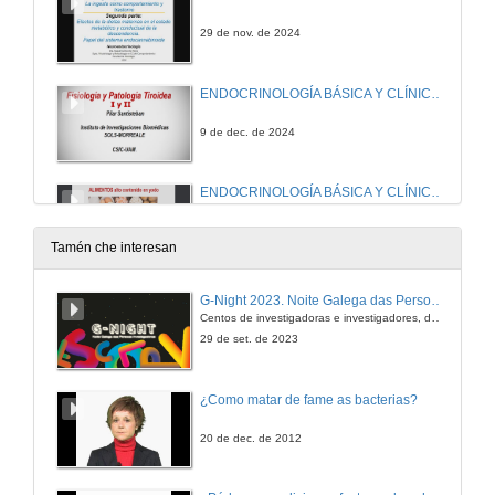
29 de nov. de 2024
ENDOCRINOLOGÍA BÁSICA Y CLÍNICA: Fisiología del tiroides I
9 de dec. de 2024
ENDOCRINOLOGÍA BÁSICA Y CLÍNICA: Fisiología del tiroides II
9 de dec. de 2024
Tamén che interesan
NUTRICIÓN HUMANA: Sistema sensorial: Gusto y Olfato (I)
G-Night 2023. Noite Galega das Persoas Investigadoras. Conciencias creativas
Centos de investigadoras e investigadores, decenas de actividades e sete cidades
11 de dec. de 2024
29 de set. de 2023
NUTRICIÓN HUMANA: Nutrición y deporte: Hidratación y ejercicio. Ayudas ergogénicas nutricionales
¿Como matar de fame as bacterias?
11 de dec. de 2024
20 de dec. de 2012
NUTRICIÓN HUMANA: Sistema sensorial: Gusto y Olfato (II)