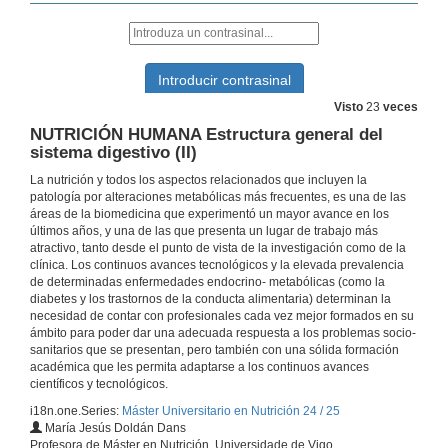
Visto
23
veces
NUTRICIÓN HUMANA Estructura general del
sistema digestivo (II)
La nutrición y todos los aspectos relacionados que incluyen la
patología por alteraciones metabólicas más frecuentes, es una de las
áreas de la biomedicina que experimentó un mayor avance en los
últimos años, y una de las que presenta un lugar de trabajo más
atractivo, tanto desde el punto de vista de la investigación como de la
clínica. Los continuos avances tecnológicos y la elevada prevalencia
de determinadas enfermedades endocrino- metabólicas (como la
diabetes y los trastornos de la conducta alimentaria) determinan la
necesidad de contar con profesionales cada vez mejor formados en su
Presentación del Máster Universitario en Nutricón, curso 24 / 25
ámbito para poder dar una adecuada respuesta a los problemas socio-
sanitarios que se presentan, pero también con una sólida formación
2 de out. de 2024
académica que les permita adaptarse a los continuos avances
científicos y tecnológicos.
i18n.one.Series:
Máster Universitario en Nutrición 24 / 25
ENDOCRINOLOGÍA BÁSICA Y CLÍNICA: Sistema Endocrino conceptos generales I
María Jesús Doldán Dans
Profesora de Máster en Nutrición, Universidade de Vigo