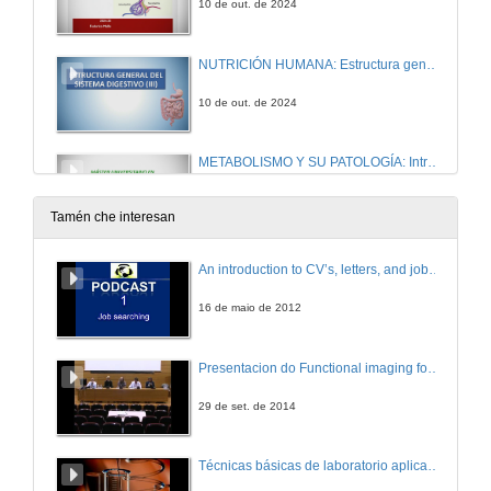
10 de out. de 2024
NUTRICIÓN HUMANA: Estructura general del sistema digestivo (III)
10 de out. de 2024
METABOLISMO Y SU PATOLOGÍA: Introducción al metabolismo. Catabolismo de la glucosa
11 de out. de 2024
Tamén che interesan
NUTRICIÓN HUMANA: Estructura general del sistema digestivo (IV)
An introduction to CV’s, letters, and job searching
11 de out. de 2024
16 de maio de 2012
METABOLISMO Y SU PATOLOGÍA: Gluconeogénesis. Metabolismo del glucógeno
Presentacion do Functional imaging for improving Adaptive Radiotherapy Workshop
16 de out. de 2024
29 de set. de 2014
ENDOCRINOLOGÍA BÁSICA Y CLÍNICA. La glándula adrenal
Técnicas básicas de laboratorio aplicadas á bioloxía