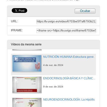
3 de out. de 2024
Ocultar
NUTRICIÓN HUMANA Estructura general del sistema digestivo (I)
URL:
3 de out. de 2024
IFRAME:
NEUROENDOCRINOLOGÍA Estructura y función del hipotálamo
4 de out. de 2024
Vídeos da mesma serie
NUTRICIÓN HUMANA Estructura general del sistema digestivo (II)
4 de out. de 2024
ENDOCRINOLOGÍA BÁSICA Y CLÍNICA: Sistema Endocrino conceptos generales II Regulación hormonal
9 de out. de 2024
NEUROENDOCRINOLOGÍA: La Hipófisis