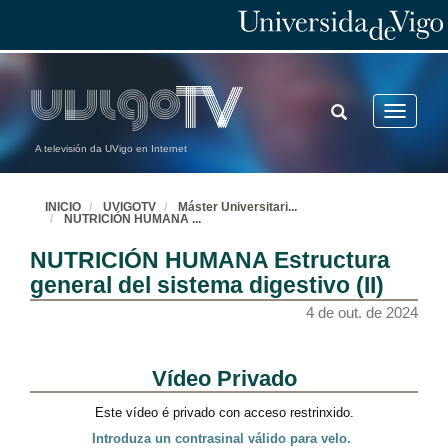
TOGGLE
Toggle
SEARCH
navigatio
A televisión da UVigo en Internet
INICIO
UVIGOTV
Máster Universitari
...
NUTRICIÓN HUMANA
...
NUTRICIÓN HUMANA Estructura
general del sistema digestivo (II)
4 de out. de 2024