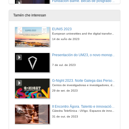
Fundación Barrié. Becas de posgrado no estranxeiro
Segunda intervención
11 de mar. de 2014
Tamén che interesan
Fundación Barrié. Becas de posgrado no estranxeiro
EUNIS 2023
Terceira intervención
European univesrities and the digital transformation: challenges and opportunities ahead
11 de mar. de 2014
14 de xuño de 2023
Fundación Barrié. Becas de posgrado no estranxeiro
Presentación do UM23, o novo monopraza de UVigo Motorsport
Quenda de preguntas
11 de mar. de 2014
7 de xul. de 2023
Elaboración do plan de marketing individual do enxeñeiro en procura do primeiro emprego
G-Night 2023. Noite Galega das Persoas Investigadoras. Conciencias creativas
Centos de investigadoras e investigadores, decenas de actividades e sete cidades
12 de mar. de 2014
29 de set. de 2023
A procura de emprego dende a transparencia e a comparabilidade de cualificacións e de competencias: EUROPASS
II Encontro Ágora. Talento e innovación na era da transformación dixital
Cátedra Telefónica - UVigo. Espazos de innovación
12 de mar. de 2014
31 de out. de 2023