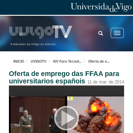
TOGGLE
Toggle
SEARCH
navigatio
A televisión da UVigo en Internet
INICIO
UVIGOTV
XIV Foro Tecnol
...
Oferta de e
...
Oferta de emprego das FFAA para
universitarios españois
11 de mar. de 2014