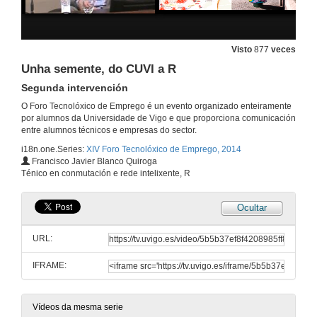
GRADIANT
Visto
877
veces
14 de mar. de 2014
Unha semente, do CUVI a R
Segunda intervención
IMATIA
O Foro Tecnolóxico de Emprego é un evento organizado enteiramente
14 de mar. de 2014
por alumnos da Universidade de Vigo e que proporciona comunicación
entre alumnos técnicos e empresas do sector.
i18n.one.Series:
XIV Foro Tecnolóxico de Emprego, 2014
CRCC Asia: Prácticas en China
Francisco Javier Blanco Quiroga
Ténico en conmutación e rede intelixente, R
14 de mar. de 2014
Ocultar
CRCC Asia: Prácticas en China
Quenda de preguntas
URL:
14 de mar. de 2014
IFRAME:
Unha semente, do CUVI a R
Primeira intervención
12 de mar. de 2014
Vídeos da mesma serie