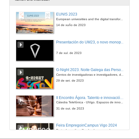
Desenvolvemento profesional do Enxeñeiro de Telecomunicación e o seu acceso ao mercado laboral
EUNIS 2023
Conclusión e preguntas
European univesrities and the digital transformation: challenges and opportunities ahead
12 de mar. de 2014
14 de xuño de 2023
Presentación de COREMAIN e dos seus proxectos no sector das telecomunicacións
Presentación do UM23, o novo monopraza de UVigo Motorsport
Primeira intervención
13 de mar. de 2014
7 de xul. de 2023
Presentación de COREMAIN e dos seus proxectos no sector das telecomunicacións
G-Night 2023. Noite Galega das Persoas Investigadoras. Conciencias creativas
Segunda intervención
Centos de investigadoras e investigadores, decenas de actividades e sete cidades
13 de mar. de 2014
29 de set. de 2023
Presentación de COREMAIN e dos seus proxectos no sector das telecomunicacións
II Encontro Ágora. Talento e innovación na era da transformación dixital
Quenda de preguntas
Cátedra Telefónica - UVigo. Espazos de innovación
13 de mar. de 2014
31 de out. de 2023
Tecnocom: Como comezar unha carreira profesional no mundo da consultoría
Feira EmpregoinCampus Vigo 2024
Primeira intervención
Preto de medio millar de alumnas e alumnos buscan coñecer máis de preto as oportunidades que lles achegan as arredor de medio cento de empresas que participan na edición viguesa da feira. Xunto coa visita aos stands, durante a feria desenvólvense varias actividades complementarias, como obradoiros, conversas, mesas redondas ou o pasaporte de empregabilidade, un espazo no que poderán recibir asesoramento sobre o seu CV.
13 de mar. de 2014
29 de feb. de 2024