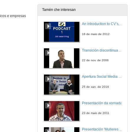
14 de mar. de 2014
Tamén che interesan
nicos e empresas
Unha semente, do CUVI a R
Primeira intervención
An introduction to CV’s, letters, and job searching
12 de mar. de 2014
16 de maio de 2012
Unha semente, do CUVI a R
Segunda intervención
Transición discontinua de partículas de microgel termosensible
12 de mar. de 2014
22 de nov. de 2006
Unha semente, do CUVI a R
Terceira intervención
Apertura Social Media Day 2016
12 de mar. de 2014
25 de xan. de 2016
Unha semente, do CUVI a R
Quenda de preguntas
Presentación da xornada
12 de mar. de 2014
23 de maio de 2011
Desenvolvemento profesional do Enxeñeiro de Telecomunicación e o seu acceso ao mercado laboral
Primeira intervención
Presentación 'Mulleres no software libre'
12 de mar. de 2014