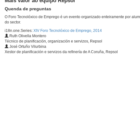
Máis valor ao equipo Repsol
Quenda de preguntas
O Foro Tecnolóxico de Emprego é un evento organizado enteiramente por alum
do sector.
i18n.one.Series:
XIV Foro Tecnolóxico de Emprego, 2014
Ruth Olivella Montero
Técnico de planificación, organización e servizos, Repsol
José Ortuño Vilurbina
Xestor de planificación e servizos da refinería de A Coruña, Repsol