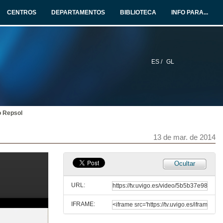
12 de mar. de 2014
CENTROS
DEPARTAMENTOS
BIBLIOTECA
INFO PARA...
A mobilidade laboral en Europa: Un dereito, unha oportunidade
12 de mar. de 2014
ES /
GL
Ilustre Colexio Oficial de Enxeñeiros Industriais de Galiza
12 de mar. de 2014
o Repsol
Como emprender negocios innovadores: Innovative entrepreneurship
13 de mar. de 2014
13 de mar. de 2014
Como emprender negocios innovadores: Innovative entrepreneurship
Ocultar
Quenda de preguntas
13 de mar. de 2014
URL:
IFRAME:
Máis valor ao equipo Repsol