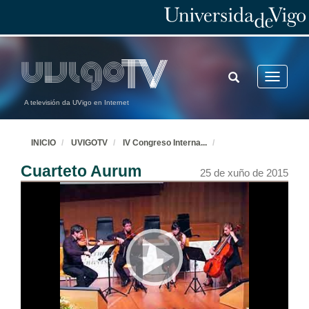
TOGGLE
Toggle
SEARCH
navigatio
A televisión da UVigo en Internet
INICIO
UVIGOTV
IV Congreso Interna
...
Cuarteto Aurum
25 de xuño de 2015
Inauguración: IV Congreso Internacional de Docencia Universitaria
Intervención de Mª José Caride
25 de xuño de 2015