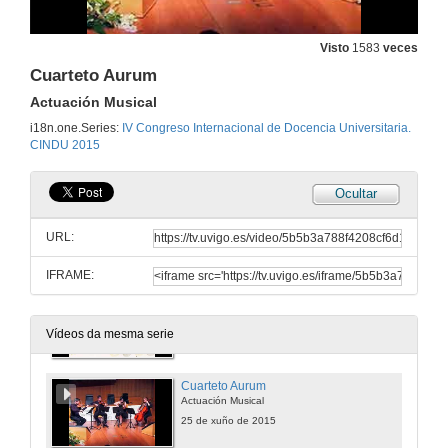
Inauguración: IV Congreso Internacional de Docencia Universitaria
Intervención de Pedro Membiela Iglesia
Visto
1583
veces
25 de xuño de 2015
Cuarteto Aurum
Actuación Musical
Inauguración: IV Congreso Internacional de Docencia Universitaria
i18n.one.Series:
IV Congreso Internacional de Docencia Universitaria.
Intervención de Ana Graña Rodríguez
CINDU 2015
25 de xuño de 2015
Ocultar
Satisfacción dos estudantes coa educación superior
URL:
25 de xuño de 2015
IFRAME:
Rolda de Preguntas
Satisfacción dos estudantes coa educación superior
25 de xuño de 2015
Vídeos da mesma serie
Cuarteto Aurum
Actuación Musical
25 de xuño de 2015