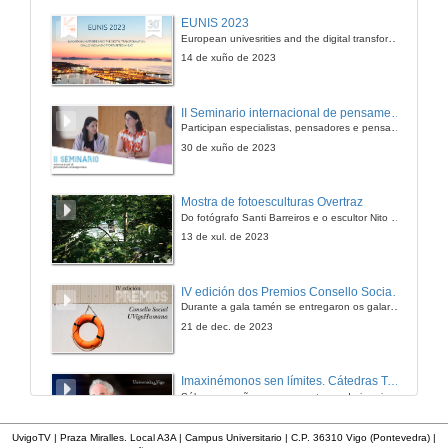
Rolda de preguntas
EUNIS 2023
Ser professor universitário em tempos adversos
European univesrities and the digital transformation: challenges and opportunities ahead
26 de xuño de 2015
14 de xuño de 2023
Visión da docencia dende os centros universitarios
II Seminario internacional de pensamento contemporáneo. Pensar o Antropoceno
Presentación
Participan especialistas, pensadores e pensadoras que traballan desde hai anos sobre temas de pensamento contemporáneo en universidades de Estados Unidos, Reino Unido, Canadá, México e España.
27 de xuño de 2015
30 de xuño de 2023
Visión da docencia dende os centros universitarios
Mostra de fotoesculturas Overtraz
Intervención de María Clara Cunha Calheiros
Do fotógrafo Santi Barreiros e o escultor Nito Contreras.
27 de xuño de 2015
13 de xul. de 2023
Visión da docencia dende os centros universitarios
IV edición dos Premios Consello Social UVigo Humana
Intervención de Anxo Ramón Calvo Silvosa
Durante a gala tamén se entregaron os galardóns aos mellores TFG e TFM en materia de Axenda 2030
27 de xuño de 2015
21 de dec. de 2023
Visión de la docencia desde los centros universitarios
Imaxinémonos sen límites. Cátedras Telefónica
Intervención de María Isabel Sánchez Macho
Sólo quen coñece as preguntas pode imaxinar novas respostas
27 de xuño de 2015
22 de abr. de 2024
UvigoTV | Praza Miralles. Local A3A | Campus Universitario | C.P. 36310 Vigo (Pontevedra) |