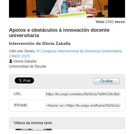
Rolda de Preguntas
Satisfacción dos estudantes coa educación superior
25 de xuño de 2015
Visto
1592
veces
Apoios e obstáculos á innovación docente
Cuarteto Aurum
universitaria
Actuación Musical
25 de xuño de 2015
Intervención de Gloria Zaballa
i18n.one.Series:
IV Congreso Internacional de Docencia Universitaria.
CINDU 2015
Apoios e obstáculos á innovación docente universitaria
Gloria Zaballa
Presentación
Universidad de Deusto
26 de xuño de 2015
Ocultar
Apoios e obstáculos á innovación docente universitaria
Intervención de Francisca García Luque
URL:
26 de xuño de 2015
IFRAME:
Apoios e obstáculos á innovación docente universitaria
Intervención de José Luis Losada
26 de xuño de 2015
Vídeos da mesma serie