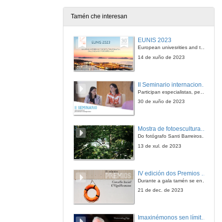
26 de xuño de 2015
Tamén che interesan
Visión da docencia dende os centros universitarios
Presentación
EUNIS 2023
27 de xuño de 2015
European univesrities and the digital transformation: challenges and opportunities ahead
14 de xuño de 2023
Visión da docencia dende os centros universitarios
Intervención de María Clara Cunha Calheiros
II Seminario internacional de pensamento contemporáneo. Pensar o Antropoceno
27 de xuño de 2015
Participan especialistas, pensadores e pensadoras que traballan desde hai anos sobre temas de pensamento contemporáneo en universidades de Estados Unidos, Reino Unido, Canadá, México e España.
30 de xuño de 2023
Visión da docencia dende os centros universitarios
Intervención de Anxo Ramón Calvo Silvosa
Mostra de fotoesculturas Overtraz
27 de xuño de 2015
Do fotógrafo Santi Barreiros e o escultor Nito Contreras.
13 de xul. de 2023
Visión de la docencia desde los centros universitarios
Intervención de María Isabel Sánchez Macho
IV edición dos Premios Consello Social UVigo Humana
27 de xuño de 2015
Durante a gala tamén se entregaron os galardóns aos mellores TFG e TFM en materia de Axenda 2030
21 de dec. de 2023
Visión da docencia dende os centros universitarios
Intervención de José Benito Vázquez Dorrío
Imaxinémonos sen límites. Cátedras Telefónica
27 de xuño de 2015