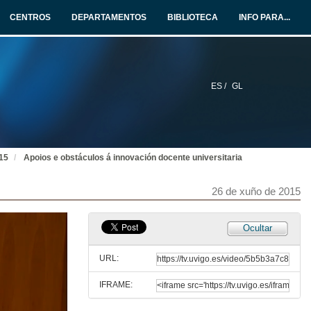
25 de xuño de 2015
CENTROS
DEPARTAMENTOS
BIBLIOTECA
INFO PARA...
Cuarteto Aurum
Actuación Musical
25 de xuño de 2015
ES /
GL
Apoios e obstáculos á innovación docente universitaria
Presentación
26 de xuño de 2015
015
Apoios e obstáculos á innovación docente universitaria
Apoios e obstáculos á innovación docente universitaria
Intervención de Francisca García Luque
26 de xuño de 2015
26 de xuño de 2015
Apoios e obstáculos á innovación docente universitaria
Ocultar
Intervención de José Luis Losada
26 de xuño de 2015
URL:
IFRAME:
Apoios e obstáculos á innovación docente universitaria
Intervención de Gloria Zaballa