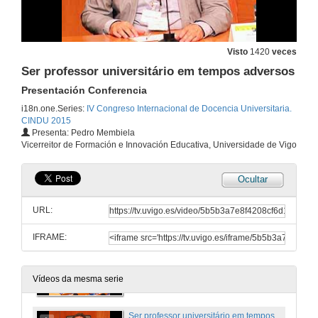
Intervención de Francisca García Luque
26 de xuño de 2015
Visto
1420
veces
Apoios e obstáculos á innovación docente universitaria
Ser professor universitário em tempos adversos
Intervención de José Luis Losada
26 de xuño de 2015
Presentación Conferencia
i18n.one.Series:
IV Congreso Internacional de Docencia Universitaria.
CINDU 2015
Apoios e obstáculos á innovación docente universitaria
Presenta: Pedro Membiela
Intervención de Gloria Zaballa
Vicerreitor de Formación e Innovación Educativa, Universidade de Vigo
26 de xuño de 2015
Ocultar
Apoios e obstáculos á innovación docente universitaria
Intervención de Sonia Osorio
URL:
26 de xuño de 2015
IFRAME:
Rolda de preguntas
Apoios e obstáculos á innovación docente universitaria
26 de xuño de 2015
Vídeos da mesma serie
Ser professor universitário em tempos adversos