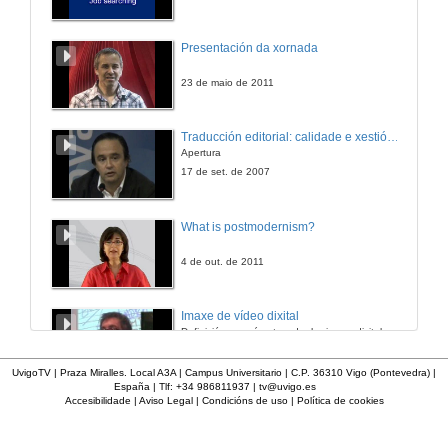
OMar Percussion Group
Presentación da xornada
Tema 7
27 de xuño de 2015
23 de maio de 2011
Peche CINDU 2015
Traducción editorial: calidade e xestión de proxectos
IV Congreso Internacional de Docencia Universitaria
Apertura
27 de xuño de 2015
17 de set. de 2007
What is postmodernism?
4 de out. de 2011
Imaxe de vídeo dixital
Definición e parámetros dunha imaxe dixital. Resolución e Aspecto. Profundidade da cor. Compresión. Frame por segundo. Entrelazado. Campos, cadros
7 de nov. de 2005
UvigoTV | Praza Miralles. Local A3A | Campus Universitario | C.P. 36310 Vigo (Pontevedra) |
España | Tlf: +34 986811937 |
tv@uvigo.es
Accesibilidade
|
Aviso Legal
|
Condicións de uso
|
Política de cookies
Inauguración
8 de maio de 2010