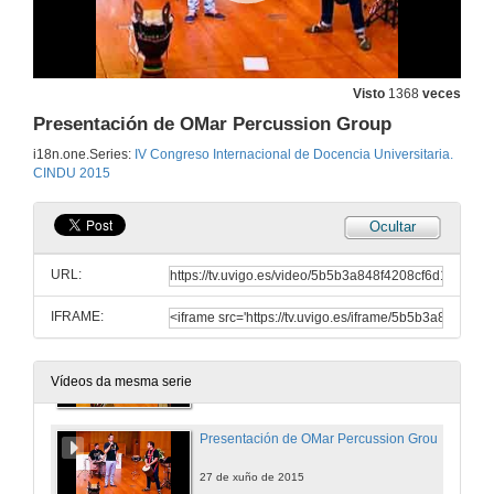
Visión da docencia dende os centros universitarios
Intervención de José Benito Vázquez Dorrío
27 de xuño de 2015
Visto
1368
veces
Presentación de OMar Percussion Group
Visión da docencia dende os centros universitarios
i18n.one.Series:
IV Congreso Internacional de Docencia Universitaria.
Introducción á rolda de preguntas
CINDU 2015
27 de xuño de 2015
Ocultar
Rolda de preguntas
Visión da docencia dende os centros universitarios
URL:
27 de xuño de 2015
IFRAME:
OMar Percussion Group
Tema 1
27 de xuño de 2015
Vídeos da mesma serie
Presentación de OMar Percussion Group
27 de xuño de 2015