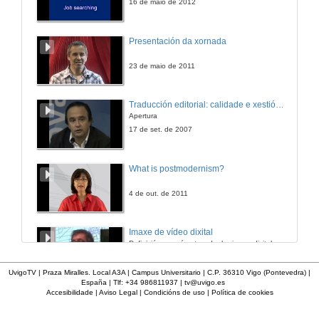
16 de maio de 2012
Peche CINDU 2015
Presentación da xornada
IV Congreso Internacional de Docencia Universitaria
27 de xuño de 2015
23 de maio de 2011
Traducción editorial: calidade e xestión de proxectos
Apertura
17 de set. de 2007
What is postmodernism?
4 de out. de 2011
Imaxe de vídeo dixital
Definición e parámetros dunha imaxe dixital. Resolución e Aspecto. Profundidade da cor. Compresión. Frame por segundo. Entrelazado. Campos, cadros
7 de nov. de 2005
UvigoTV | Praza Miralles. Local A3A | Campus Universitario | C.P. 36310 Vigo (Pontevedra) |
España | Tlf: +34 986811937 |
tv@uvigo.es
Accesibilidade
|
Aviso Legal
|
Condicións de uso
|
Política de cookies
Inauguración