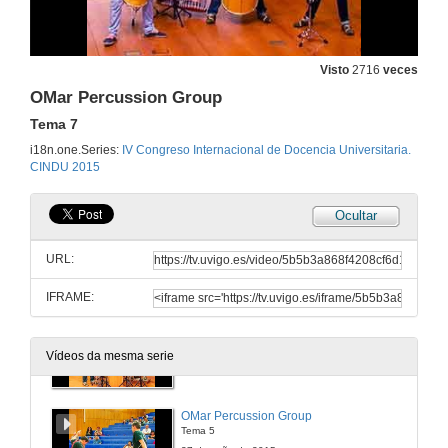
27 de xuño de 2015
Presentación de OMar Percussion Group
Visto
2716
veces
27 de xuño de 2015
OMar Percussion Group
Tema 7
OMar Percussion Group
i18n.one.Series:
IV Congreso Internacional de Docencia Universitaria.
Tema 2
CINDU 2015
27 de xuño de 2015
Ocultar
OMar Percussion Group
Tema 3
URL:
27 de xuño de 2015
IFRAME:
OMar Percussion Group
Tema 4
Vídeos da mesma serie
27 de xuño de 2015
OMar Percussion Group
Tema 5