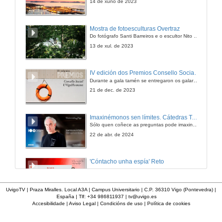
14 de xuño de 2023
Mostra de fotoesculturas Overtraz
Do fotógrafo Santi Barreiros e o escultor Nito Contreras.
13 de xul. de 2023
IV edición dos Premios Consello Social UVigo Humana
Durante a gala tamén se entregaron os galardóns aos mellores TFG e TFM en materia de Axenda 2030
21 de dec. de 2023
Imaxinémonos sen límites. Cátedras Telefónica
Sólo quen coñece as preguntas pode imaxinar novas respostas
22 de abr. de 2024
'Cóntacho unha espía' Reto
23 de dec. de 2020
UvigoTV | Praza Miralles. Local A3A | Campus Universitario | C.P. 36310 Vigo (Pontevedra) |
España | Tlf: +34 986811937 |
tv@uvigo.es
Accesibilidade
|
Aviso Legal
|
Condicións de uso
|
Política de cookies
'Cóntacho unha espía' Criptografía
Taller manipulativo 1