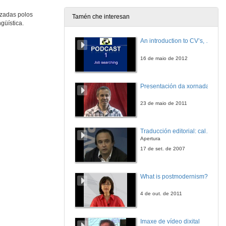
izadas polos
Tamén che interesan
güística.
Intervención de Mª Pilar Garcia
An introduction to CV’s, letters, and job searching
10 de mar. de 2010
16 de maio de 2012
Quenda de preguntas
Presentación da xornada
10 de mar. de 2010
23 de maio de 2011
Varios enfoques, un mesmo obxetivo
Traducción editorial: calidade e xestión de proxectos
10 de mar. de 2010
Apertura
17 de set. de 2007
Intervención de Henrique Costas
What is postmodernism?
10 de mar. de 2010
4 de out. de 2011
Intervención de Daniel Landesa
Imaxe de vídeo dixital
10 de mar. de 2010