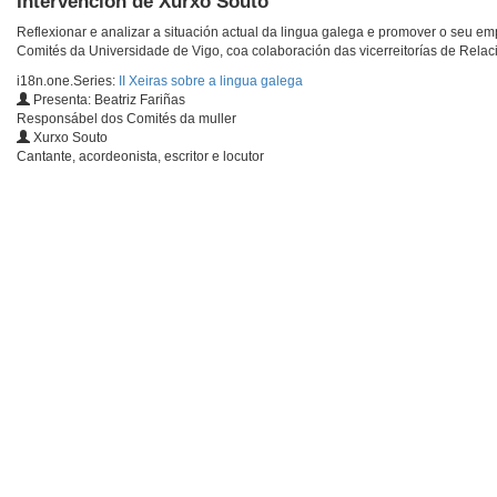
Intervención de Xurxo Souto
Reflexionar e analizar a situación actual da lingua galega e promover o seu e
Comités da Universidade de Vigo, coa colaboración das vicerreitorías de Relaci
i18n.one.Series:
II Xeiras sobre a lingua galega
Presenta: Beatriz Fariñas
Responsábel dos Comités da muller
Xurxo Souto
Cantante, acordeonista, escritor e locutor