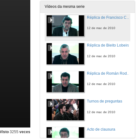
12 de mar. de 2010
Vídeos da mesma serie
Réplica de Francisco Cerviño
12 de mar. de 2010
Réplica de Bieito Lobeira
12 de mar. de 2010
Réplica de Román Rodríguez
12 de mar. de 2010
Turnos de preguntas
12 de mar. de 2010
Acto de clausura
Visto
3255
veces
12 de mar. de 2010