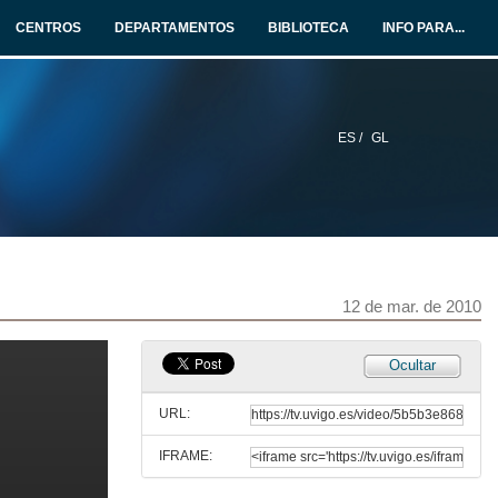
12 de mar. de 2010
CENTROS
DEPARTAMENTOS
BIBLIOTECA
INFO PARA...
Quenda de preguntas
12 de mar. de 2010
ES /
GL
A situación global do galego
12 de mar. de 2010
Intervención de Francisco Cerviño
12 de mar. de 2010
12 de mar. de 2010
Intervención de Bieito Lobeira
Ocultar
12 de mar. de 2010
URL:
IFRAME:
Intervención de Román Rodríguez