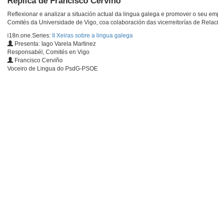
Réplica de Francisco Cerviño
Reflexionar e analizar a situación actual da lingua galega e promover o seu e
Comités da Universidade de Vigo, coa colaboración das vicerreitorías de Relaci
i18n.one.Series:
II Xeiras sobre a lingua galega
Presenta: Iago Varela Martinez
Responsabél, Comités en Vigo
Francisco Cerviño
Voceiro de Lingua do PsdG-PSOE