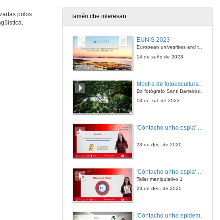
izadas polos
Tamén che interesan
güística.
Intervención de Iago Varela
EUNIS 2023
12 de mar. de 2010
European univesrities and the digital transformation: challenges and opportunities ahead
14 de xuño de 2023
Mostra de fotoesculturas Overtraz
Do fotógrafo Santi Barreiros e o escultor Nito Contreras.
13 de xul. de 2023
'Cóntacho unha espía' Reto
23 de dec. de 2020
'Cóntacho unha espía' Criptografía
Taller manipulativo 1
23 de dec. de 2020
'Cóntacho unha epidemióloga' Reto