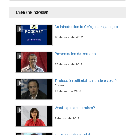
12 de mar. de 2010
Tamén che interesan
Acto de clausura
An introduction to CV’s, letters, and job searching
12 de mar. de 2010
16 de maio de 2012
Intervención de Iago Varela
Presentación da xornada
12 de mar. de 2010
23 de maio de 2011
Traducción editorial: calidade e xestión de proxectos
Apertura
17 de set. de 2007
What is postmodernism?
4 de out. de 2011
Imaxe de vídeo dixital