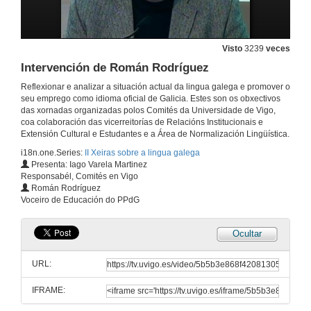
11 de mar. de 2010
Visto
3239
veces
A problemática do novo decreto do plurilingüismo
Intervención de Román Rodríguez
12 de mar. de 2010
Reflexionar e analizar a situación actual da lingua galega e promover o
seu emprego como idioma oficial de Galicia. Estes son os obxectivos
das xornadas organizadas polos Comités da Universidade de Vigo,
Quenda de preguntas
coa colaboración das vicerreitorías de Relacións Institucionais e
Extensión Cultural e Estudantes e a Área de Normalización Lingüística.
12 de mar. de 2010
i18n.one.Series:
II Xeiras sobre a lingua galega
Presenta: Iago Varela Martinez
Responsabél, Comités en Vigo
A situación global do galego
Román Rodríguez
Voceiro de Educación do PPdG
12 de mar. de 2010
Ocultar
Intervención de Francisco Cerviño
URL:
12 de mar. de 2010
IFRAME:
Intervención de Bieito Lobeira