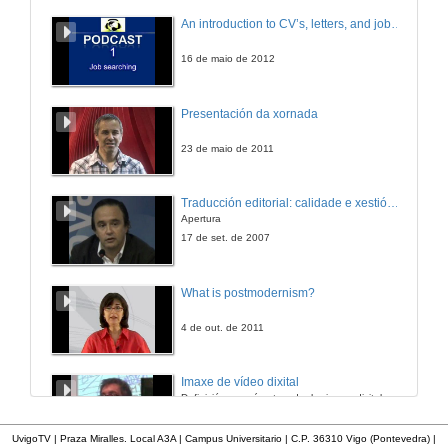
Varios enfoques, un mesmo obxetivo
An introduction to CV’s, letters, and job searching
10 de mar. de 2010
16 de maio de 2012
Intervención de Henrique Costas
Presentación da xornada
10 de mar. de 2010
23 de maio de 2011
Intervención de Daniel Landesa
Traducción editorial: calidade e xestión de proxectos
Apertura
10 de mar. de 2010
17 de set. de 2007
Intervención de Fran Rei
What is postmodernism?
10 de mar. de 2010
4 de out. de 2011
Turno de preguntas
Imaxe de vídeo dixital
Definición e parámetros dunha imaxe dixital. Resolución e Aspecto. Profundidade da cor. Compresión. Frame por segundo. Entrelazado. Campos, cadros
10 de mar. de 2010
7 de nov. de 2005
UvigoTV | Praza Miralles. Local A3A | Campus Universitario | C.P. 36310 Vigo (Pontevedra) |