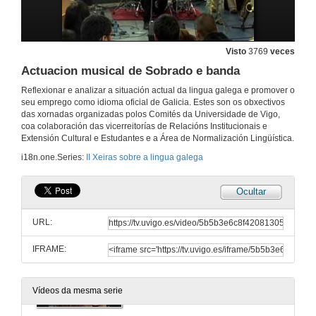
Intervención de Francisco Rodríguez
9 de mar. de 2010
Visto
3769
veces
Actuacion musical de Sobrado e banda
Quenda de preguntas
Reflexionar e analizar a situación actual da lingua galega e promover o
9 de mar. de 2010
seu emprego como idioma oficial de Galicia. Estes son os obxectivos
das xornadas organizadas polos Comités da Universidade de Vigo,
coa colaboración das vicerreitorías de Relacións Institucionais e
O movemento bravú
Extensión Cultural e Estudantes e a Área de Normalización Lingüística.
Documental "Nor-Noroeste: A viaxe Bravú"
i18n.one.Series:
II Xeiras sobre a lingua galega
9 de mar. de 2010
Ocultar
Intervención de Xurxo Souto
URL:
9 de mar. de 2010
IFRAME:
A música tradicional e de autor
9 de mar. de 2010
Vídeos da mesma serie