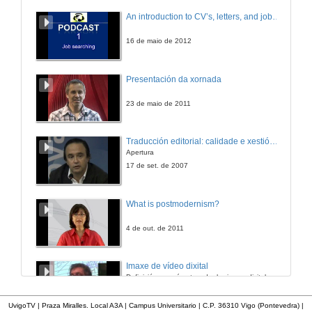
Intervención de Valentín Rodrigues
An introduction to CV’s, letters, and job searching
10 de mar. de 2010
16 de maio de 2012
Intervención de Mª Pilar Garcia
Presentación da xornada
10 de mar. de 2010
23 de maio de 2011
Quenda de preguntas
Traducción editorial: calidade e xestión de proxectos
Apertura
10 de mar. de 2010
17 de set. de 2007
Varios enfoques, un mesmo obxetivo
What is postmodernism?
10 de mar. de 2010
4 de out. de 2011
Intervención de Henrique Costas
Imaxe de vídeo dixital
Definición e parámetros dunha imaxe dixital. Resolución e Aspecto. Profundidade da cor. Compresión. Frame por segundo. Entrelazado. Campos, cadros
10 de mar. de 2010
7 de nov. de 2005
UvigoTV | Praza Miralles. Local A3A | Campus Universitario | C.P. 36310 Vigo (Pontevedra) |