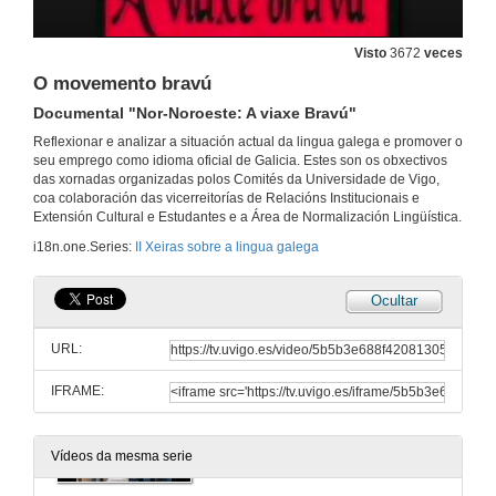
Intervención de Berto Yáñez, proxecto EUFalo.tv
Visto
3672
veces
9 de mar. de 2010
O movemento bravú
Documental "Nor-Noroeste: A viaxe Bravú"
O galego no ensino
Reflexionar e analizar a situación actual da lingua galega e promover o
9 de mar. de 2010
seu emprego como idioma oficial de Galicia. Estes son os obxectivos
das xornadas organizadas polos Comités da Universidade de Vigo,
coa colaboración das vicerreitorías de Relacións Institucionais e
Intervención de Marcos Loureiro
Extensión Cultural e Estudantes e a Área de Normalización Lingüística.
i18n.one.Series:
II Xeiras sobre a lingua galega
9 de mar. de 2010
Ocultar
Intervención de Francisco Rodríguez
URL:
9 de mar. de 2010
IFRAME:
Quenda de preguntas
9 de mar. de 2010
Vídeos da mesma serie