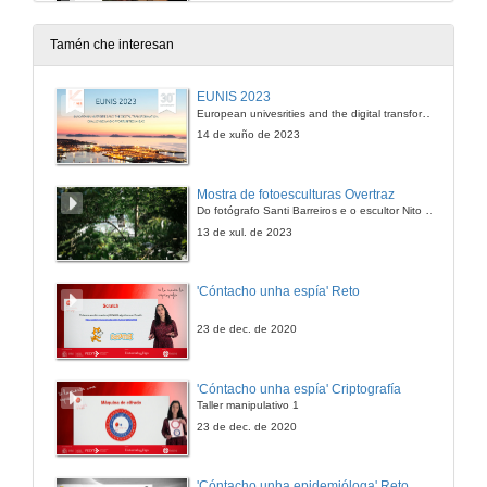
11 de mar. de 2010
Tamén che interesan
Intervención de X.M. Beiras
EUNIS 2023
European univesrities and the digital transformation: challenges and opportunities ahead
11 de mar. de 2010
14 de xuño de 2023
Quendas de preguntas
Mostra de fotoesculturas Overtraz
Do fotógrafo Santi Barreiros e o escultor Nito Contreras.
11 de mar. de 2010
13 de xul. de 2023
Humor galego
'Cóntacho unha espía' Reto
11 de mar. de 2010
23 de dec. de 2020
Intervención de Kiko da Silva
'Cóntacho unha espía' Criptografía
Taller manipulativo 1
11 de mar. de 2010
23 de dec. de 2020
Intervención de X.L. González Vázquez, o Carrabouxo
'Cóntacho unha epidemióloga' Reto