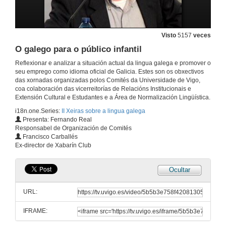
10 de mar. de 2010
Visto
5157
veces
Varios enfoques, un mesmo obxetivo
O galego para o público infantil
10 de mar. de 2010
Reflexionar e analizar a situación actual da lingua galega e promover o
seu emprego como idioma oficial de Galicia. Estes son os obxectivos
das xornadas organizadas polos Comités da Universidade de Vigo,
Intervención de Henrique Costas
coa colaboración das vicerreitorías de Relacións Institucionais e
Extensión Cultural e Estudantes e a Área de Normalización Lingüística.
10 de mar. de 2010
i18n.one.Series:
II Xeiras sobre a lingua galega
Presenta: Fernando Real
Responsabel de Organización de Comités
Intervención de Daniel Landesa
Francisco Carballés
Ex-director de Xabarín Club
10 de mar. de 2010
Ocultar
Intervención de Fran Rei
URL:
10 de mar. de 2010
IFRAME:
Turno de preguntas