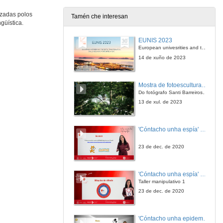
11 de mar. de 2010
izadas polos
Tamén che interesan
güística.
Quenda de preguntas
EUNIS 2023
11 de mar. de 2010
European univesrities and the digital transformation: challenges and opportunities ahead
14 de xuño de 2023
Actuación cómica
Mostra de fotoesculturas Overtraz
11 de mar. de 2010
Do fotógrafo Santi Barreiros e o escultor Nito Contreras.
13 de xul. de 2023
A problemática do novo decreto do plurilingüismo
'Cóntacho unha espía' Reto
12 de mar. de 2010
23 de dec. de 2020
Quenda de preguntas
'Cóntacho unha espía' Criptografía
12 de mar. de 2010
Taller manipulativo 1
23 de dec. de 2020
A situación global do galego
'Cóntacho unha epidemióloga' Reto
12 de mar. de 2010