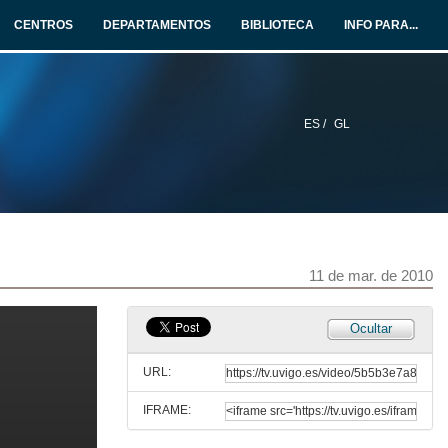
10 de mar. de 2010
CENTROS
DEPARTAMENTOS
BIBLIOTECA
INFO PARA...
O galego para o público infantil
11 de mar. de 2010
ES /
GL
Intervención de Pepe Carreiro
11 de mar. de 2010
Quenda de preguntas
11 de mar. de 2010
11 de mar. de 2010
Actuación contacontos
Ocultar
11 de mar. de 2010
URL:
IFRAME:
O ensaio en galego