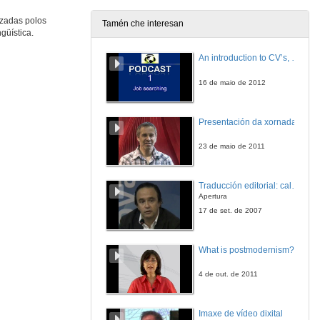
izadas polos
Tamén che interesan
güística.
Intervención de Iago Varela
An introduction to CV’s, letters, and job searching
12 de mar. de 2010
16 de maio de 2012
Presentación da xornada
23 de maio de 2011
Traducción editorial: calidade e xestión de proxectos
Apertura
17 de set. de 2007
What is postmodernism?
4 de out. de 2011
Imaxe de vídeo dixital