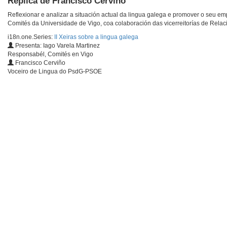
Réplica de Francisco Cerviño
Reflexionar e analizar a situación actual da lingua galega e promover o seu e
Comités da Universidade de Vigo, coa colaboración das vicerreitorías de Relaci
i18n.one.Series:
II Xeiras sobre a lingua galega
Presenta: Iago Varela Martinez
Responsabél, Comités en Vigo
Francisco Cerviño
Voceiro de Lingua do PsdG-PSOE