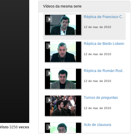
12 de mar. de 2010
Vídeos da mesma serie
Réplica de Francisco Cerviño
12 de mar. de 2010
Réplica de Bieito Lobeira
12 de mar. de 2010
Réplica de Román Rodríguez
12 de mar. de 2010
Turnos de preguntas
12 de mar. de 2010
Acto de clausura
Visto
3256
veces
12 de mar. de 2010