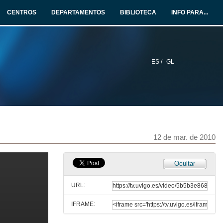
12 de mar. de 2010
CENTROS
DEPARTAMENTOS
BIBLIOTECA
INFO PARA...
Quenda de preguntas
12 de mar. de 2010
ES /
GL
A situación global do galego
12 de mar. de 2010
Intervención de Francisco Cerviño
12 de mar. de 2010
12 de mar. de 2010
Intervención de Bieito Lobeira
Ocultar
12 de mar. de 2010
URL:
IFRAME:
Intervención de Román Rodríguez