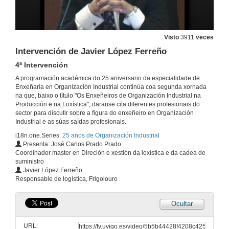
Intervención de Jorge Carbonell
5ª Intervención
Visto
3911
veces
28 de abr. de 2010
Intervención de Javier López Ferreño
4ª Intervención
O enxeñeiro de Organización Industrial: Perfil Polivalente
A programación académica do 25 aniversario da especialidade de
Enxeñaría en Organización Industrial continúa coa segunda xornada
28 de abr. de 2010
na que, baixo o título "Os Enxeñeiros de Organización Industrial na
Producción e na Loxística", daranse cita diferentes profesionais do
sector para discutir sobre a figura do enxeñeiro en Organización
Preguntas
Industrial e as súas saídas profesionais.
i18n.one.Series:
25 anos de Organización Industrial
28 de abr. de 2010
Presenta: José Carlos Prado Prado
Coordinador master en Direción e xestión da loxística e da cadea de
suministro
O enxeñeiro de Organización Industrial: Perfil Polivalente
Javier López Ferreño
1ª Intervención
Responsable de logística, Frigolouro
10 de maio de 2010
Ocultar
Intervención de Jacobo Pardo Montenegro
2ª Intervención
URL:
10 de maio de 2010