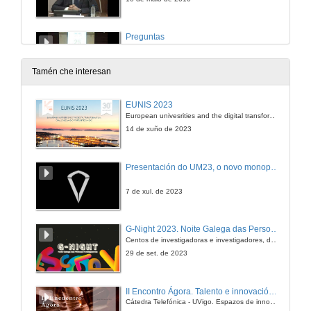
Preguntas
10 de maio de 2010
Tamén che interesan
Os Enxeñeiros de Organización como emprendedores
EUNIS 2023
Presentación
European univesrities and the digital transformation: challenges and opportunities ahead
5 de out. de 2010
14 de xuño de 2023
Intervención de Pablo Fernández Pérez
Presentación do UM23, o novo monopraza de UVigo Motorsport
1ª Intervención
5 de out. de 2010
7 de xul. de 2023
Intervención de Begoña Pérez Vázquez
G-Night 2023. Noite Galega das Persoas Investigadoras. Conciencias creativas
2ª Intervención
Centos de investigadoras e investigadores, decenas de actividades e sete cidades
5 de out. de 2010
29 de set. de 2023
Intervención de Javier Represas Seoane
II Encontro Ágora. Talento e innovación na era da transformación dixital
3ª Intervención
Cátedra Telefónica - UVigo. Espazos de innovación
5 de out. de 2010