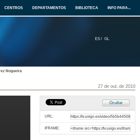
5 de out. de 2010
CENTROS
DEPARTAMENTOS
BIBLIOTECA
INFO PARA...
Intervención de José Fernández Philippot
6ª Intervención
5 de out. de 2010
ES /
GL
Quenda de preguntas
5 de out. de 2010
rez Nogueira
A mocidade da Organización Industrial
1ª Intervención
27 de out. de 2010
27 de out. de 2010
Intervención de Ángela Magán Zamorano
Ocultar
2ª Intervención
27 de out. de 2010
URL:
IFRAME:
Intervención de Andrea De Haz Fuembuena
3ª Intervención