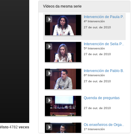
27 de out. de 2010
Vídeos da mesma serie
Intervención de Paula Pérez Nogueira
4ª Intervención
27 de out. de 2010
Intervención de Seila Pérez Rouco
5ª Intervención
27 de out. de 2010
Intervención de Pablo Buyo Souto
6ª Intervención
27 de out. de 2010
Quenda de preguntas
27 de out. de 2010
Os enxeñeiros de Organización e a Alta Dirección
Visto
4782
veces
1ª Intervención