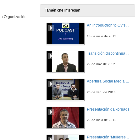
26 de nov. de 2010
Tamén che interesan
 da Organización
Intervención de Luís González Piñeiro
2ª Intervención
An introduction to CV’s, letters, and job searching
26 de nov. de 2010
16 de maio de 2012
Intervención de Jesús Vázquez Abad
3ª Intervención
Transición discontinua de partículas de microgel termosensible
26 de nov. de 2010
22 de nov. de 2006
Intervención de José Antonio Vilán
4ª Intervención
Apertura Social Media Day 2016
26 de nov. de 2010
25 de xan. de 2016
Intervención de José Silveira Martín
5ª Intervención
Presentación da xornada
26 de nov. de 2010
23 de maio de 2011
Intervención de José Manuel González González
6ª Intervención
Presentación 'Mulleres no software libre'
26 de nov. de 2010