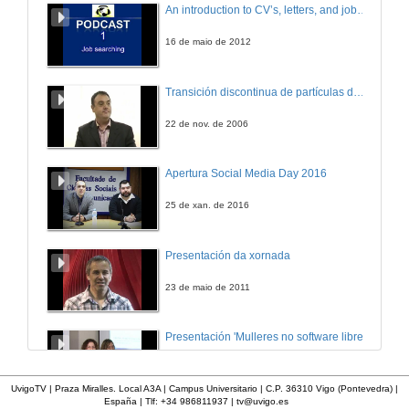
An introduction to CV’s, letters, and job searching
17 de mar. de 2011
16 de maio de 2012
Acto de entrega de diplomas
Transición discontinua de partículas de microgel termosensible
17 de mar. de 2011
22 de nov. de 2006
Acto de Clausura
Apertura Social Media Day 2016
17 de mar. de 2011
25 de xan. de 2016
Presentación da xornada
23 de maio de 2011
Presentación 'Mulleres no software libre'
19 de out. de 2011
UvigoTV | Praza Miralles. Local A3A | Campus Universitario | C.P. 36310 Vigo (Pontevedra) |
España | Tlf: +34 986811937 |
tv@uvigo.es