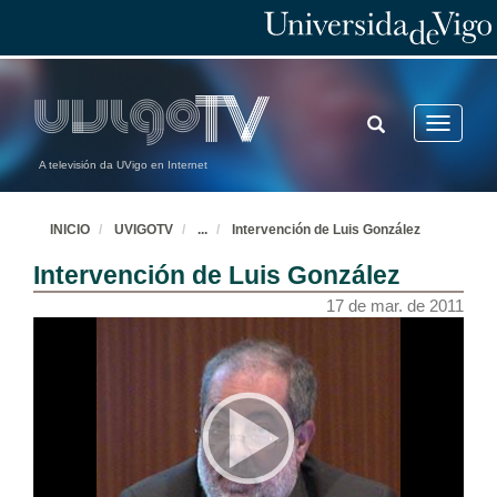
TOGGLE
Toggle
SEARCH
navigatio
A televisión da UVigo en Internet
INICIO
UVIGOTV
...
Intervención de Luis González
Intervención de Luis González
17 de mar. de 2011