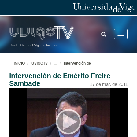
TOGGLE
Toggle
SEARCH
navigatio
A televisión da UVigo en Internet
INICIO
UVIGOTV
...
Intervención de
Intervención de Emérito Freire
Sambade
17 de mar. de 2011