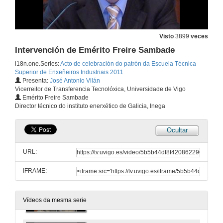
Visto
3899
veces
Intervención de Emérito Freire Sambade
i18n.one.Series:
Acto de celebración do patrón da Escuela Técnica
Superior de Enxeñeiros Industriais 2011
Presenta:
José Antonio Vilán
Vicerreitor de Transferencia Tecnolóxica, Universidade de Vigo
Intervención de Luis González
Emérito Freire Sambade
Director técnico do instituto enerxético de Galicia, Inega
17 de mar. de 2011
Ocultar
Intervención de Carlos Vivas Martínez
URL:
17 de mar. de 2011
IFRAME:
Intervención de Constantino García Ares
17 de mar. de 2011
Vídeos da mesma serie