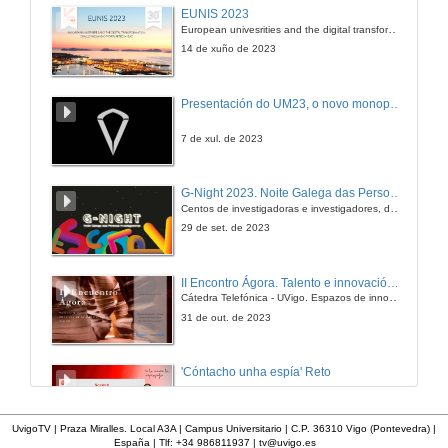
EUNIS 2023
European univesrities and the digital transformation: challenges and opportunities ahead
14 de xuño de 2023
Presentación do UM23, o novo monopraza de UVigo Motorsport
7 de xul. de 2023
G-Night 2023. Noite Galega das Persoas Investigadoras. Conciencias creativas
Centos de investigadoras e investigadores, decenas de actividades e sete cidades
29 de set. de 2023
II Encontro Ágora. Talento e innovación na era da transformación dixital
Cátedra Telefónica - UVigo. Espazos de innovación
31 de out. de 2023
'Cóntacho unha espía' Reto
23 de dec. de 2020
UvigoTV | Praza Miralles. Local A3A | Campus Universitario | C.P. 36310 Vigo (Pontevedra) |
España | Tlf: +34 986811937 |
tv@uvigo.es