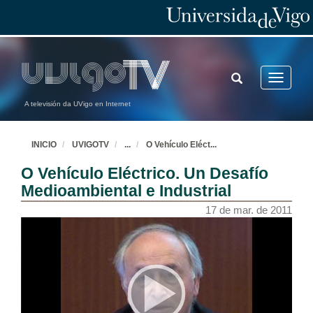
TOGGLE
Toggle
SEARCH
navigatio
A televisión da UVigo en Internet
INICIO
UVIGOTV
...
O Vehículo Eléct
...
O Vehículo Eléctrico. Un Desafío
Medioambiental e Industrial
17 de mar. de 2011