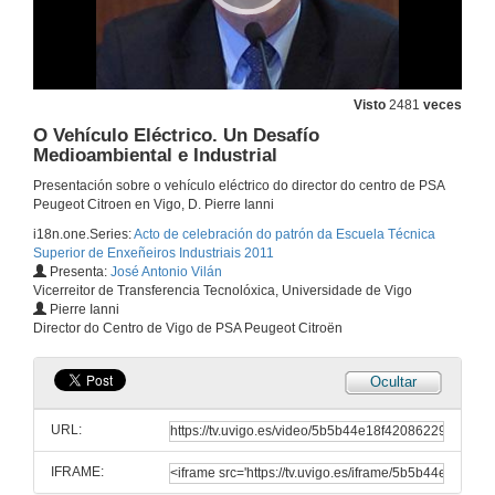
Visto
2481
veces
O Vehículo Eléctrico. Un Desafío
Medioambiental e Industrial
Presentación sobre o vehículo eléctrico do director do centro de PSA
Peugeot Citroen en Vigo, D. Pierre Ianni
Intervención de Luis González
i18n.one.Series:
Acto de celebración do patrón da Escuela Técnica
17 de mar. de 2011
Superior de Enxeñeiros Industriais 2011
Presenta:
José Antonio Vilán
Vicerreitor de Transferencia Tecnolóxica, Universidade de Vigo
Intervención de Carlos Vivas Martínez
Pierre Ianni
Director do Centro de Vigo de PSA Peugeot Citroën
17 de mar. de 2011
Ocultar
Intervención de Constantino García Ares
URL:
17 de mar. de 2011
IFRAME: