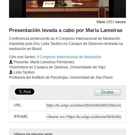
25 de out. de 2013
Principios reitores e límites da figura do mediador/a
Visto
1657
veces
Parte III
25 de out. de 2013
Presentación levada a cabo por María Lameiras
Conferencia pertencente ao II Congreso Internacional de Mediación
impartida pola Dra. Leila Tardivo no Campus de Ourense centrada na
Mediación e violencia. Implicacións éticas na intervención
mediación en Brasil.
Parte I
25 de out. de 2013
i18n.one.Series:
II Congreso Internacional de Mediación
Presenta: María Lameiras Fernández
Vicerreitora do Campus de Ourense, Universidade de Vigo
Achega da metodoloxía para a viabilización da xustiza restaurativa. Moito máis que mediación
Leila Tardivo
Parte II
Profesora del Instituto de Psicología, Universidad de Sao Paulo
25 de out. de 2013
Ocultar
Xustiza terapéutica e principio acusaritorio
Parte III
URL:
25 de out. de 2013
IFRAME:
Mediación e traballo social
Parte IV
Vídeos da mesma serie