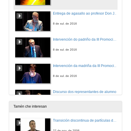
Entrega de agasallo ao profesor Don José Carlos Casares Penelas con motivo da súa xubilación
8 de xul. de 2016
Intervención do padriño da III Promoción do Grao en Enxeñaría da Enerxía
8 de xul. de 2016
Intervención da madriña da III Promoción do Grao en Enxeñaría dos Recursos Mineiros e Enerxéticos
8 de xul. de 2016
Discurso dos representantes de alumnos
8 de xul. de 2016
Tamén che interesan
Entrega de orlas por parte do alumnado
Transición discontinua de partículas de microgel termosensible
8 de xul. de 2016
22 de nov. de 2006