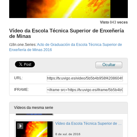
Visto
843
veces
Vídeo da Escola Técnica Superior de Enxeñería
de Minas
i18n.one.Series:
Acto de Graduación da Escola Técnica Superior de
Enxeñería de Minas 2016
Ocultar
Acto de Graduación da Escola Técnica Superior de Enxeñería de Minas 2016
Acto completo
URL:
8 de xul. de 2016
IFRAME:
Apertura do acto pola Secretaria Xeral da Universidade de Vigo e lección maxistral
8 de xul. de 2016
Vídeos da mesma serie
Vídeo da Escola Técnica Superior de Enxeñería de Minas
8 de xul. de 2016