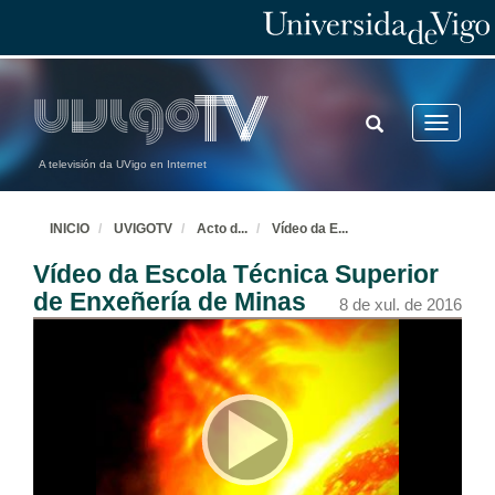
TOGGLE
Toggle
SEARCH
navigatio
A televisión da UVigo en Internet
INICIO
UVIGOTV
Acto d
...
Vídeo da E
...
Vídeo da Escola Técnica Superior
de Enxeñería de Minas
8 de xul. de 2016