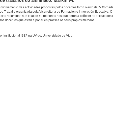
 de traballos do alumnado: Markin v4.
envolvemento das actividades propostas polos docentes foron o eixo da IV Xornad
do Traballo organizada pola Vicerreitoría de Formación e Innovación Educativa. O
as resumidas nun total de 60 relatorios nos que deron a coñecer as dificultades 
tros docentes que están a poñer en práctica os seus propios métodos.
or institucional ISEP na UVigo, Universidade de Vigo