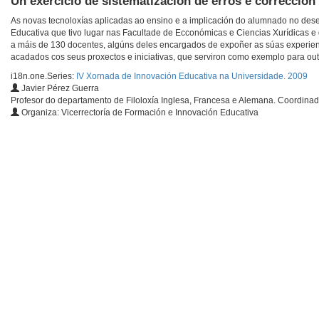
Un exercicio de sistematización de erros e corrección
As novas tecnoloxías aplicadas ao ensino e a implicación do alumnado no des
Educativa que tivo lugar nas Facultade de Ecconómicas e Ciencias Xurídicas e 
a máis de 130 docentes, algúns deles encargados de expoñer as súas experienci
acadados cos seus proxectos e iniciativas, que serviron como exemplo para ou
i18n.one.Series:
IV Xornada de Innovación Educativa na Universidade. 2009
Javier Pérez Guerra
Profesor do departamento de Filoloxía Inglesa, Francesa e Alemana. Coordinad
Organiza: Vicerrectoría de Formación e Innovación Educativa