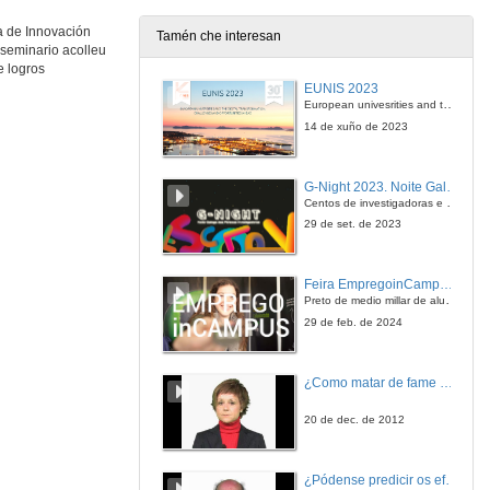
a de Innovación
Tamén che interesan
 seminario acolleu
Quenda de preguntas
e logros
EUNIS 2023
11 de dec. de 2009
European univesrities and the digital transformation: challenges and opportunities ahead
14 de xuño de 2023
Factores do éxito nos estudos de bioloxía na Universidade de Vigo.
G-Night 2023. Noite Galega das Persoas Investigadoras. Conciencias creativas
11 de dec. de 2009
Centos de investigadoras e investigadores, decenas de actividades e sete cidades
29 de set. de 2023
Introdución á aprendizaxe informal semidirixido.
Feira EmpregoinCampus Vigo 2024
11 de dec. de 2009
Preto de medio millar de alumnas e alumnos buscan coñecer máis de preto as oportunidades que lles achegan as arredor de medio cento de empresas que participan na edición viguesa da feira. Xunto coa visita aos stands, durante a feria desenvólvense varias actividades complementarias, como obradoiros, conversas, mesas redondas ou o pasaporte de empregabilidade, un espazo no que poderán recibir asesoramento sobre o seu CV.
29 de feb. de 2024
Autoavaliación versus avaliación externa nos sistemas de avaliación continua dos alumnos.
¿Como matar de fame as bacterias?
11 de dec. de 2009
20 de dec. de 2012
Quenda de preguntas
¿Pódense predicir os efectos polo achegamento á Terra dos asteroides?
11 de dec. de 2009