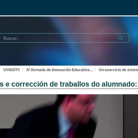
Buscar
Submit
UVIGOTV
IV Xornada de Innovación Educativa
...
Un exercicio de siste
s e corrección de traballos do alumnado: