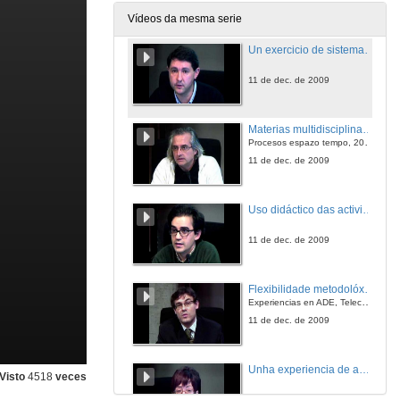
11 de dec. de 2009
Vídeos da mesma serie
Un exercicio de sistematización de erros e corrección de traballos do alumnado: Markin v4.
11 de dec. de 2009
Materias multidisciplinares no EEES.
Procesos espazo tempo, 2008/2009: proposta, seguemento e análise dun exercicio de carácter non presencial.
11 de dec. de 2009
Uso didáctico das actividades manipulativas: aprendizaxe do profesorado universitario.
11 de dec. de 2009
Flexibilidade metodolóxica en materias de libre elección; motivacións no alumno, matrícula necesaria e incorporación de coñecementos ao currículo.
Experiencias en ADE, Telecomunicacións, Industriais e Ciencias do Mar.
11 de dec. de 2009
Unha experiencia de análise do significado e aplicación de competencias científicas.
Visto
4518
veces
11 de dec. de 2009