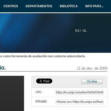
11 de dec. de 2009
CENTROS
DEPARTAMENTOS
BIBLIOTECA
INFO PARA...
Potencialidades e problemáticas da "creación de coñecementos" por parte dos alumnos en primeiro curso de novos graos; unha experiencia en ADE.
11 de dec. de 2009
ES /
GL
Quenda de preguntas
11 de dec. de 2009
s como ferramenta de avaliación nun contorno universitario.
Presentación da IV Xornada de Innovación Educativa na Universidade
io.
11 de dec. de 2009
11 de dec. de 2009
A (auto) avaliación na docencia da interpretación consecutiva como axuda á aprendizaxe.
Ocultar
11 de dec. de 2009
URL:
IFRAME:
Experiencia en docencia virtual: "Equipo Investigación Grímpola".