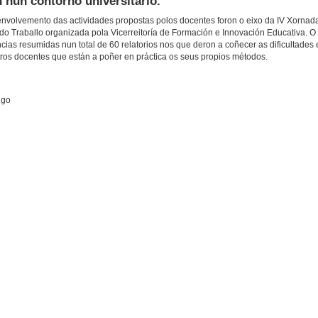
 nun contorno universitario.
envolvemento das actividades propostas polos docentes foron o eixo da IV Xornad
do Traballo organizada pola Vicerreitoría de Formación e Innovación Educativa. O
as resumidas nun total de 60 relatorios nos que deron a coñecer as dificultades 
tros docentes que están a poñer en práctica os seus propios métodos.
igo