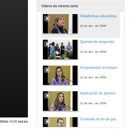
11 de dec. de 2009
Vídeos da mesma serie
Plataformas educativas como ferramenta de avaliación nun contorno universitario.
11 de dec. de 2009
Quenda de preguntas
11 de dec. de 2009
A importación do emprego de material audiovisual para impartir clases sobre comunicación política.
11 de dec. de 2009
Implicación do alumno na súa aprendizaxe a través do Foro de actualidade xurídica.
11 de dec. de 2009
O traballo de fin de grao en Fisioterapia.
Visto
4428
veces
11 de dec. de 2009