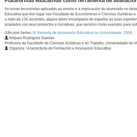
Plataformas educativas como ferramenta de avaliación
As novas tecnoloxías aplicadas ao ensino e a implicación do alumnado no des
Educativa que tivo lugar nas Facultade de Ecconómicas e Ciencias Xurídicas e 
a máis de 130 docentes, algúns deles encargados de expoñer as súas experienci
acadados cos seus proxectos e iniciativas, que serviron como exemplo para ou
i18n.one.Series:
IV Xornada de Innovación Educativa na Universidade. 2009
Amparo Rodríguez Damián
Profesora da Facultade de Ciencias Xurídicas e do Traballo, Universidade de V
Organiza: Vicerrectoría de Formación e Innovación Educativa