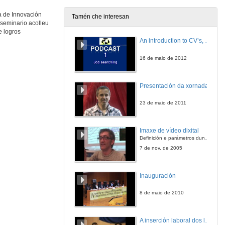
a de Innovación
Tamén che interesan
 seminario acolleu
Quenda de preguntas
e logros
An introduction to CV’s, letters, and job searching
11 de dec. de 2009
16 de maio de 2012
Coordinación de materias. Desenvolvemento de habilidades baseadas en competencias a través da práctica.
O caso da Licenciatura en Publicidade e Relacións Públicas (Universidade de Vigo). Experiencia entre Estratexias e Produción publicitaria en tv.
Presentación da xornada
11 de dec. de 2009
23 de maio de 2011
Proxectos de arte de acción no novo Grao de Belas Artes.
Imaxe de vídeo dixital
11 de dec. de 2009
Definición e parámetros dunha imaxe dixital. Resolución e Aspecto. Profundidade da cor. Compresión. Frame por segundo. Entrelazado. Campos, cadros
7 de nov. de 2005
Valoración do ambiente de aprendizaxe no laboratorio de materias.
Inauguración
11 de dec. de 2009
8 de maio de 2010
Os contornos personais de aprendizaxe na coordinación de materias.
A inserción laboral dos licenciados en Ciencias do Mar: a carreira investigadora
11 de dec. de 2009