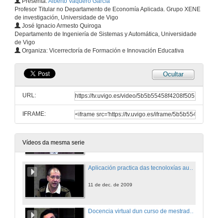
Presenta:
Alberto Vaquero García
Profesor Titular no Departamento de Economía Aplicada. Grupo XENE
de investigación, Universidade de Vigo
José Ignacio Armesto Quiroga
Departamento de Ingeniería de Sistemas y Automática, Universidade
de Vigo
Organiza: Vicerrectoría de Formación e Innovación Educativa
Ocultar
URL:
IFRAME:
Presentación da IV Xornada de Innovación Educativa na Universidade.
11 de dec. de 2009
Vídeos da mesma serie
Aplicación practica das tecnoloxías audiovisuais en rede para a docencia dunha materia regrada de Enxeñaría Industrial
11 de dec. de 2009
Docencia virtual dun curso de mestrado sobre a plataforma Moodle.