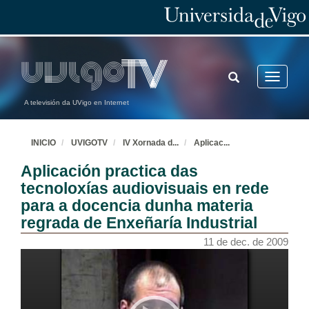
TOGGLE
Toggle
SEARCH
navigatio
A televisión da UVigo en Internet
INICIO
UVIGOTV
IV Xornada d
...
Aplicac
...
Aplicación practica das
tecnoloxías audiovisuais en rede
para a docencia dunha materia
regrada de Enxeñaría Industrial
11 de dec. de 2009