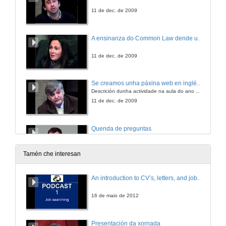
11 de dec. de 2009
A ensinanza do Common Law dende unha perspectiva integradora e colaboradora.
11 de dec. de 2009
Se creamos unha páxina web en inglés seguindo as instruccións do profe de Inglés teriamos que rematar aprendendo inglés e algo máis tamén !
Descrición dunha actividade na aula do ano 2008/2009. Derradeiro primeiro ano de Filoloxía Inglesa.
11 de dec. de 2009
Quenda de preguntas
11 de dec. de 2009
Tamén che interesan
Xogo de rol. Responsabilidade administrativa.
An introduction to CV’s, letters, and job searching
11 de dec. de 2009
16 de maio de 2012
3 MINUTOS, 3 NOTICIAS.
Presentación da xornada