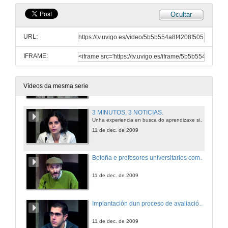
Ocultar
Quenda de preguntas
URL:
11 de dec. de 2009
IFRAME:
Xogo de rol. Responsabilidade administrativa.
11 de dec. de 2009
Vídeos da mesma serie
3 MINUTOS, 3 NOTICIAS.
Unha experiencia en busca do aprendizaxe significativa e a formación de profesionais reflexivos na materia Fundamentos de fisioterapia.
11 de dec. de 2009
Boloña e profesores universitarios como propiciadores do cambio de paradigma necesario para a sociedade do século XXI.
11 de dec. de 2009
Implantación dun proceso de avaliación continua cunha plataforma de telensino.
11 de dec. de 2009