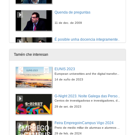
Quenda de preguntas
11 de dec. de 2009
É posible unha docencia integramente virtula ?
O caso do Título Propio en Información Técnica do Medicamento.
11 de dec. de 2009
Tamén che interesan
Modelado do ciclo de carbono mediante o programa 'STELLA'.
EUNIS 2023
European univesrities and the digital transformation: challenges and opportunities ahead
11 de dec. de 2009
14 de xuño de 2023
Experiencias docentes con mundos virtuais.
G-Night 2023. Noite Galega das Persoas Investigadoras. Conciencias creativas
Centos de investigadoras e investigadores, decenas de actividades e sete cidades
11 de dec. de 2009
29 de set. de 2023
Xogo de repaso e autoavaliación do alumnado ( e do labor docente do profesor/a ).
Feira EmpregoinCampus Vigo 2024
Preto de medio millar de alumnas e alumnos buscan coñecer máis de preto as oportunidades que lles achegan as arredor de medio cento de empresas que participan na edición viguesa da feira. Xunto coa visita aos stands, durante a feria desenvólvense varias actividades complementarias, como obradoiros, conversas, mesas redondas ou o pasaporte de empregabilidade, un espazo no que poderán recibir asesoramento sobre o seu CV.
11 de dec. de 2009
29 de feb. de 2024