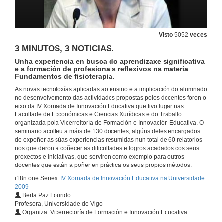
Presentación da IV Xornada de Innovación Educativa na Universidade.
Visto
5052
veces
11 de dec. de 2009
3 MINUTOS, 3 NOTICIAS.
Unha experiencia en busca do aprendizaxe significativa
Aplicación practica das tecnoloxías audiovisuais en rede para a docencia dunha materia regrada de Enxeñaría Industrial
e a formación de profesionais reflexivos na materia
Fundamentos de fisioterapia.
11 de dec. de 2009
As novas tecnoloxías aplicadas ao ensino e a implicación do alumnado
no desenvolvemento das actividades propostas polos docentes foron o
eixo da IV Xornada de Innovación Educativa que tivo lugar nas
Docencia virtual dun curso de mestrado sobre a plataforma Moodle.
Facultade de Ecconómicas e Ciencias Xurídicas e do Traballo
organizada pola Vicerreitoría de Formación e Innovación Educativa. O
11 de dec. de 2009
seminario acolleu a máis de 130 docentes, algúns deles encargados
de expoñer as súas experiencias resumidas nun total de 60 relatorios
nos que deron a coñecer as dificultades e logros acadados cos seus
A ensinanza do Common Law dende unha perspectiva integradora e colaboradora.
proxectos e iniciativas, que serviron como exemplo para outros
docentes que están a poñer en práctica os seus propios métodos.
11 de dec. de 2009
i18n.one.Series:
IV Xornada de Innovación Educativa na Universidade.
2009
Berta Paz Lourido
Se creamos unha páxina web en inglés seguindo as instruccións do profe de Inglés teriamos que rematar aprendendo inglés e algo máis tamén !
Profesora, Universidade de Vigo
Descrición dunha actividade na aula do ano 2008/2009. Derradeiro primeiro ano de Filoloxía Inglesa.
Organiza: Vicerrectoría de Formación e Innovación Educativa
11 de dec. de 2009