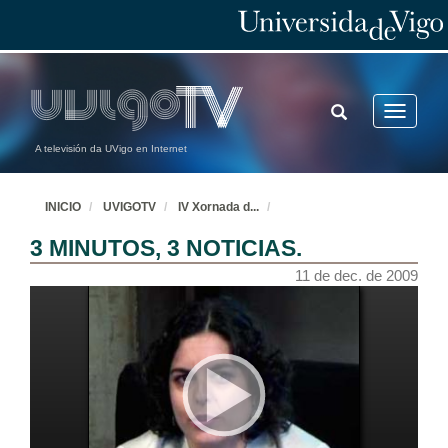
TOGGLE
Toggle
SEARCH
navigatio
A televisión da UVigo en Internet
INICIO
UVIGOTV
IV Xornada d
...
3 MINUTOS, 3 NOTICIAS.
11 de dec. de 2009