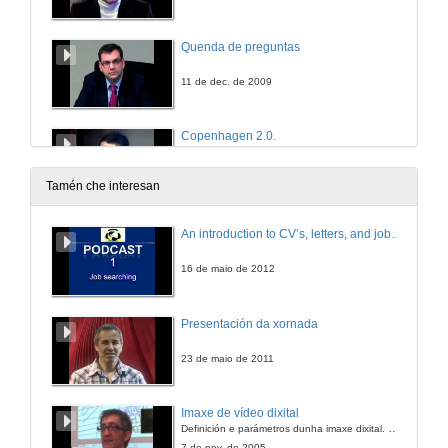
Quenda de preguntas
11 de dec. de 2009
Copenhagen 2.0.
11 de dec. de 2009
Tamén che interesan
O ensino de materias de ámbito fiscal nas titulacións do ámbito xurídico-social.
An introduction to CV’s, letters, and job searching
11 de dec. de 2009
16 de maio de 2012
Posibilidades didácticas da plataforma Moodle na materia de Educación especial de Psicopedaxía.
Presentación da xornada
11 de dec. de 2009
23 de maio de 2011
Quenda de preguntas
Imaxe de vídeo dixital
Definición e parámetros dunha imaxe dixital. Resolución e Aspecto. Profundidade da cor. Compresión. Frame por segundo. Entrelazado. Campos, cadros
11 de dec. de 2009
7 de nov. de 2005