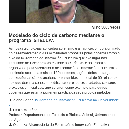
Quenda de preguntas
11 de dec. de 2009
Visto
5063
veces
Modelado do ciclo de carbono mediante o
Xogo de rol. Responsabilidade administrativa.
programa 'STELLA'.
As novas tecnoloxías aplicadas ao ensino e a implicación do alumnado
11 de dec. de 2009
no desenvolvemento das actividades propostas polos docentes foron o
eixo da IV Xornada de Innovación Educativa que tivo lugar nas
Facultade de Ecconómicas e Ciencias Xurídicas e do Traballo
3 MINUTOS, 3 NOTICIAS.
organizada pola Vicerreitoría de Formación e Innovación Educativa. O
Unha experiencia en busca do aprendizaxe significativa e a formación de profesionais reflexivos na materia Fundamentos de fisioterapia.
seminario acolleu a máis de 130 docentes, algúns deles encargados
11 de dec. de 2009
de expoñer as súas experiencias resumidas nun total de 60 relatorios
nos que deron a coñecer as dificultades e logros acadados cos seus
proxectos e iniciativas, que serviron como exemplo para outros
Boloña e profesores universitarios como propiciadores do cambio de paradigma necesario para a sociedade do século XXI.
docentes que están a poñer en práctica os seus propios métodos.
i18n.one.Series:
IV Xornada de Innovación Educativa na Universidade.
11 de dec. de 2009
2009
Emilio Marañón
Profesor, Departamento de Ecoloxía e Bioloxía Animal, Universidade
Implantación dun proceso de avaliación continua cunha plataforma de telensino.
de Vigo
Organiza: Vicerrectoría de Formación e Innovación Educativa
11 de dec. de 2009