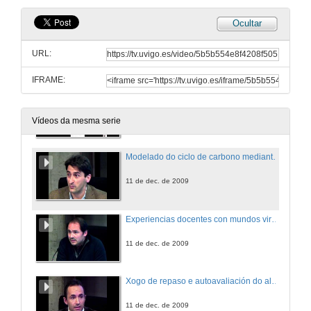
Ocultar
Quenda de preguntas
URL:
11 de dec. de 2009
IFRAME:
É posible unha docencia integramente virtula ?
O caso do Título Propio en Información Técnica do Medicamento.
11 de dec. de 2009
Vídeos da mesma serie
Modelado do ciclo de carbono mediante o programa 'STELLA'.
11 de dec. de 2009
Experiencias docentes con mundos virtuais.
11 de dec. de 2009
Xogo de repaso e autoavaliación do alumnado ( e do labor docente do profesor/a ).
11 de dec. de 2009