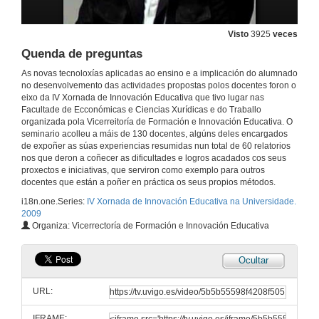
A docencia en Dereito procesual a través da práctica forense
Visto
3925
veces
11 de dec. de 2009
Quenda de preguntas
As novas tecnoloxías aplicadas ao ensino e a implicación do alumnado
Un exercicio de sistematización de erros e corrección de traballos do alumnado: Markin v4.
no desenvolvemento das actividades propostas polos docentes foron o
eixo da IV Xornada de Innovación Educativa que tivo lugar nas
11 de dec. de 2009
Facultade de Ecconómicas e Ciencias Xurídicas e do Traballo
organizada pola Vicerreitoría de Formación e Innovación Educativa. O
seminario acolleu a máis de 130 docentes, algúns deles encargados
Materias multidisciplinares no EEES.
de expoñer as súas experiencias resumidas nun total de 60 relatorios
Procesos espazo tempo, 2008/2009: proposta, seguemento e análise dun exercicio de carácter non presencial.
nos que deron a coñecer as dificultades e logros acadados cos seus
11 de dec. de 2009
proxectos e iniciativas, que serviron como exemplo para outros
docentes que están a poñer en práctica os seus propios métodos.
i18n.one.Series:
IV Xornada de Innovación Educativa na Universidade.
Uso didáctico das actividades manipulativas: aprendizaxe do profesorado universitario.
2009
Organiza: Vicerrectoría de Formación e Innovación Educativa
11 de dec. de 2009
Ocultar
Flexibilidade metodolóxica en materias de libre elección; motivacións no alumno, matrícula necesaria e incorporación de coñecementos ao currículo.
Experiencias en ADE, Telecomunicacións, Industriais e Ciencias do Mar.
URL:
11 de dec. de 2009
IFRAME: