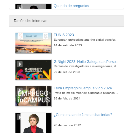
Quenda de preguntas
11 de dec. de 2009
Tamén che interesan
Utilización de foros virtuais como ferramentas de aprendizaxe.
EUNIS 2023
European univesrities and the digital transformation: challenges and opportunities ahead
11 de dec. de 2009
14 de xuño de 2023
A estratexia de "dous profesores por aula" nos cursos de extensión e complementarios da Universidade de Vigo.
G-Night 2023. Noite Galega das Persoas Investigadoras. Conciencias creativas
Centos de investigadoras e investigadores, decenas de actividades e sete cidades
11 de dec. de 2009
29 de set. de 2023
Aplicación de técnicas de e-learning para o ensino de electrónica de potencia.
Feira EmpregoinCampus Vigo 2024
Preto de medio millar de alumnas e alumnos buscan coñecer máis de preto as oportunidades que lles achegan as arredor de medio cento de empresas que participan na edición viguesa da feira. Xunto coa visita aos stands, durante a feria desenvólvense varias actividades complementarias, como obradoiros, conversas, mesas redondas ou o pasaporte de empregabilidade, un espazo no que poderán recibir asesoramento sobre o seu CV.
11 de dec. de 2009
29 de feb. de 2024
Potencialidades e problemáticas da "creación de coñecementos" por parte dos alumnos en primeiro curso de novos graos; unha experiencia en ADE.
¿Como matar de fame as bacterias?
11 de dec. de 2009
20 de dec. de 2012