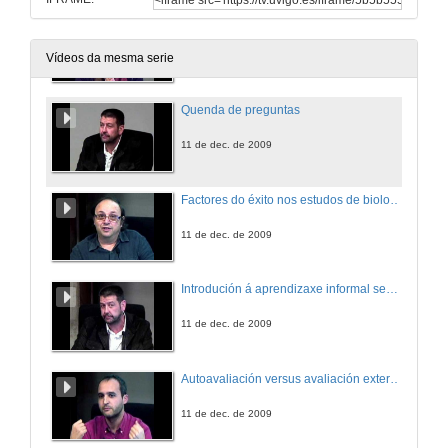
Unha experiencia de análise do significado e aplicación de competencias científicas.
11 de dec. de 2009
Vídeos da mesma serie
Quenda de preguntas
11 de dec. de 2009
Factores do éxito nos estudos de bioloxía na Universidade de Vigo.
11 de dec. de 2009
Introdución á aprendizaxe informal semidirixido.
11 de dec. de 2009
Autoavaliación versus avaliación externa nos sistemas de avaliación continua dos alumnos.
11 de dec. de 2009