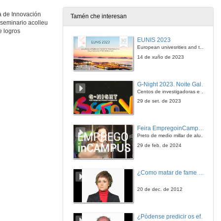
11 de dec. de 2009
a de Innovación
Tamén che interesan
 seminario acolleu
Quenda de preguntas
e logros
EUNIS 2023
11 de dec. de 2009
European univesrities and the digital transformation: challenges and opportunities ahead
14 de xuño de 2023
Presentación da IV Xornada de Innovación Educativa na Universidade
G-Night 2023. Noite Galega das Persoas Investigadoras. Conciencias creativas
11 de dec. de 2009
Centos de investigadoras e investigadores, decenas de actividades e sete cidades
29 de set. de 2023
A (auto) avaliación na docencia da interpretación consecutiva como axuda á aprendizaxe.
Feira EmpregoinCampus Vigo 2024
11 de dec. de 2009
Preto de medio millar de alumnas e alumnos buscan coñecer máis de preto as oportunidades que lles achegan as arredor de medio cento de empresas que participan na edición viguesa da feira. Xunto coa visita aos stands, durante a feria desenvólvense varias actividades complementarias, como obradoiros, conversas, mesas redondas ou o pasaporte de empregabilidade, un espazo no que poderán recibir asesoramento sobre o seu CV.
29 de feb. de 2024
Experiencia en docencia virtual: "Equipo Investigación Grímpola".
¿Como matar de fame as bacterias?
11 de dec. de 2009
20 de dec. de 2012
Plataformas educativas como ferramenta de avaliación nun contorno universitario.
¿Pódense predicir os efectos polo achegamento á Terra dos asteroides?
11 de dec. de 2009