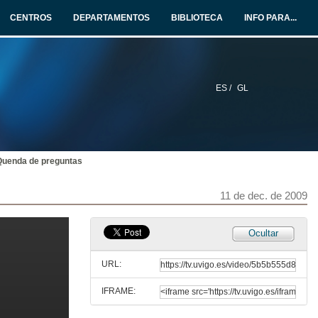
11 de dec. de 2009
CENTROS
DEPARTAMENTOS
BIBLIOTECA
INFO PARA...
Unha experiencia de análise do significado e aplicación de competencias científicas.
11 de dec. de 2009
ES /
GL
Quenda de preguntas
11 de dec. de 2009
Quenda de preguntas
Factores do éxito nos estudos de bioloxía na Universidade de Vigo.
11 de dec. de 2009
11 de dec. de 2009
Introdución á aprendizaxe informal semidirixido.
Ocultar
11 de dec. de 2009
URL:
IFRAME:
Autoavaliación versus avaliación externa nos sistemas de avaliación continua dos alumnos.