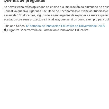
Quenda de preguntas
As novas tecnoloxías aplicadas ao ensino e a implicación do alumnado no des
Educativa que tivo lugar nas Facultade de Ecconómicas e Ciencias Xurídicas e 
a máis de 130 docentes, algúns deles encargados de expoñer as súas experienci
acadados cos seus proxectos e iniciativas, que serviron como exemplo para ou
i18n.one.Series:
IV Xornada de Innovación Educativa na Universidade. 2009
Organiza: Vicerrectoría de Formación e Innovación Educativa