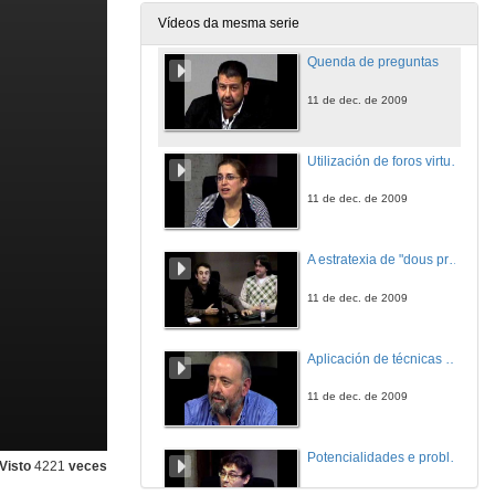
11 de dec. de 2009
Vídeos da mesma serie
Quenda de preguntas
11 de dec. de 2009
Utilización de foros virtuais como ferramentas de aprendizaxe.
11 de dec. de 2009
A estratexia de "dous profesores por aula" nos cursos de extensión e complementarios da Universidade de Vigo.
11 de dec. de 2009
Aplicación de técnicas de e-learning para o ensino de electrónica de potencia.
11 de dec. de 2009
Potencialidades e problemáticas da "creación de coñecementos" por parte dos alumnos en primeiro curso de novos graos; unha experiencia en ADE.
Visto
4221
veces