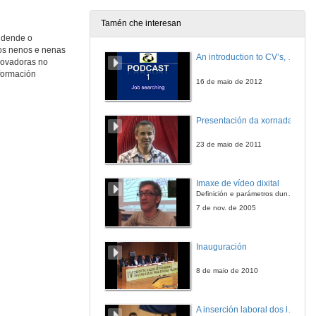
Tamén che interesan
n dende o
Alimentación saudable e de produción ecolóxica nos comedores escolares de Asturias. Quenda de preguntas
 os nenos e nenas
An introduction to CV’s, letters, and job searching
nnovadoras no
16 de dec. de 2016
 formación
16 de maio de 2012
Comedores escolares ecolóxicos. Experiencias de transición e potencial educativo
Conferencia
Presentación da xornada
16 de dec. de 2016
23 de maio de 2011
Comedores escolares ecolóxicos. Experiencias de transición e potencial educativo. Quenda de preguntas
Imaxe de vídeo dixital
16 de dec. de 2016
Definición e parámetros dunha imaxe dixital. Resolución e Aspecto. Profundidade da cor. Compresión. Frame por segundo. Entrelazado. Campos, cadros
7 de nov. de 2005
Menú 2020. Transformar o menú para transformar o modelo
Conferencia
Inauguración
16 de dec. de 2016
8 de maio de 2010
Menú 2020. Transformar o menú para transformar o modelo. Quenda de preguntas
A inserción laboral dos licenciados en Ciencias do Mar: a carreira investigadora
16 de dec. de 2016