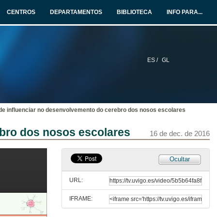
CENTROS
DEPARTAMENTOS
BIBLIOTECA
INFO PARA...
ES /
GL
ode influenciar no desenvolvemento do cerebro dos nosos escolares
ebro dos nosos escolares
16 de dec. de 2016
Ocultar
URL:
IFRAME:
Presentación das xornadas de debate e formación sobre comedores escolares
Construíndo sistemas sustentables de alimentación desde a escola