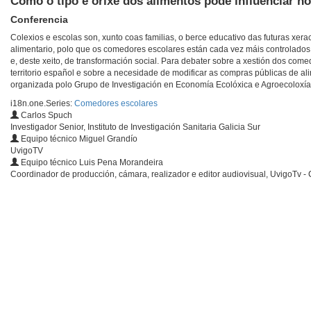
Como o tipo e orixe dos alimentos pode influenciar 
Conferencia
Colexios e escolas son, xunto coas familias, o berce educativo das futuras xera
alimentario, polo que os comedores escolares están cada vez máis controlados
e, deste xeito, de transformación social. Para debater sobre a xestión dos co
territorio español e sobre a necesidade de modificar as compras públicas de 
organizada polo Grupo de Investigación en Economía Ecolóxica e Agroecoloxía
i18n.one.Series:
Comedores escolares
Carlos Spuch
Investigador Senior, Instituto de Investigación Sanitaria Galicia Sur
Equipo técnico Miguel Grandío
UvigoTV
Equipo técnico Luis Pena Morandeira
Coordinador de producción, cámara, realizador e editor audiovisual, UvigoTv