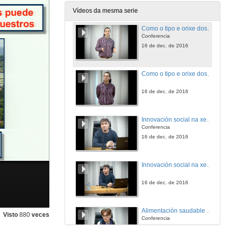
16 de dec. de 2016
Vídeos da mesma serie
Como o tipo e orixe dos alimentos pode influenciar no desenvolvemento do cerebro dos nosos escolares
Conferencia
16 de dec. de 2016
Como o tipo e orixe dos alimentos pode influenciar no desenvolvemento do cerebro dos nosos escolares. Quenda de preguntas
16 de dec. de 2016
Innovación social na xestión de comedores escolares públicos en Aragón
Conferencia
16 de dec. de 2016
Innovación social na xestión de comedores escolares públicos en Aragón. Quenda de preguntas
16 de dec. de 2016
Alimentación saudable e de produción ecolóxica nos comedores escolares de Asturias
Visto
880
veces
Conferencia
16 de dec. de 2016