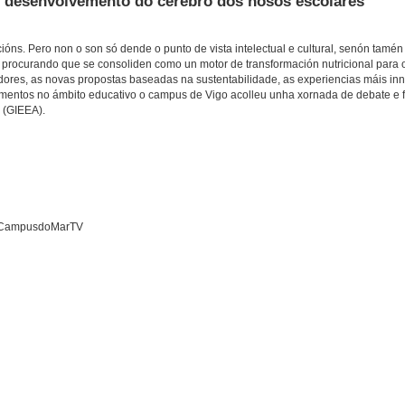
no desenvolvemento do cerebro dos nosos escolares
cións. Pero non o son só dende o punto de vista intelectual e cultural, senón tamé
 procurando que se consoliden como un motor de transformación nutricional para
medores, as novas propostas baseadas na sustentabilidade, as experiencias máis i
alimentos no ámbito educativo o campus de Vigo acolleu unha xornada de debate e
 (GIEEA).
 - CampusdoMarTV