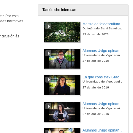
24 de maio de 2012
Tamén che interesan
er. Por esta
Unha lareira de contos
das narrativas
Mostra de fotoesculturas Overtraz
CEP Sequelo Marín
Do fotógrafo Santi Barreiros e o escultor Nito Contreras.
24 de maio de 2012
13 de xul. de 2023
 difusión ás
Contando na escola
Alumnos Uvigo opinan: Grao en Ciencias da Linguaxe e Estudos Literarios
CEIP Infante Felipe. Salvaterra de Miño
Universidade de Vigo: aquí todo é posible
24 de maio de 2012
27 de abr. de 2016
Saúda de Avelino González
En que consiste? Grao en Ciencias da Linguaxe e Estudos Literarios
Universidade de Vigo: aquí todo é posible
24 de maio de 2012
27 de abr. de 2016
Contos em poemas
Alumnos Uvigo opinan: Grao en Linguas Estranxeiras
Teodosio de Oliveira Ledo Boa Vista PB, Brasil
Universidade de Vigo: aquí todo é posible
24 de maio de 2012
27 de abr. de 2016
Lenda de S. Martinho
Alumnos Uvigo opinan: Grao en Linguas Estranxeiras
Escola Básica e Secundária Diogo Bernardes. Ponte da Barca