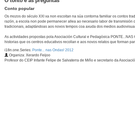
O tonto e as preguntas
Conto popular
Os mozos do século XXI xa non escoitan na súa contorna familiar os contos tra
razón, a escola non pode permanecer allea ao necesario labor de transmisión d
tradicionais, adaptándoas aos novos tempos coa axuda dos medios audiovisuai
As actividades propostas pola Asociación Cultural e Pedagóxica PONTE...NAS 
historias que os centros educativos recollan e aos novos relatos que forman pa
i18n.one.Series:
Ponte... nas Ondas! 2012
Organiza: Xerardo Feijoo
Profesor do CEIP Infante Felipe de Salvaterra de Miño e secretario da Asociaci