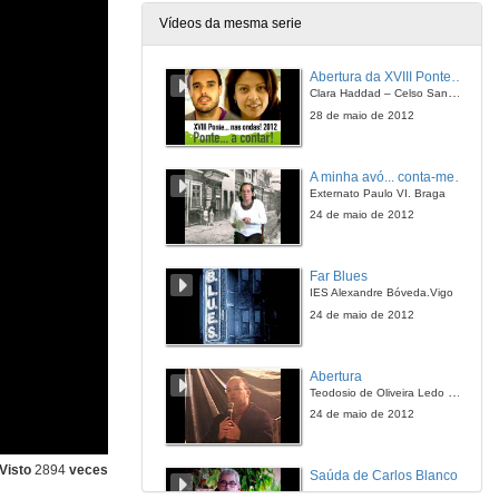
Vídeos da mesma serie
Abertura da XVIII Ponte…nas ondas!
Clara Haddad – Celso Sanmartín
28 de maio de 2012
A minha avó... conta-me uma história!
Externato Paulo VI. Braga
24 de maio de 2012
Far Blues
IES Alexandre Bóveda.Vigo
24 de maio de 2012
Abertura
Teodosio de Oliveira Ledo Boa Vista PB, Brasil
24 de maio de 2012
Visto
2894
veces
Saúda de Carlos Blanco