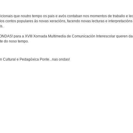
dicionais que noutro tempo os pais e avós contaban nos momentos de traballo e lec
os contos populares ás novas xeracións, facendo novas lecturas e interpretacións 
s.
ONDAS! para a XVIII Xornada Multimedia de Comunicación Interescolar queren dar
rte do noso tempo.
ón Cultural e Pedagóxica Ponte...nas ondas!