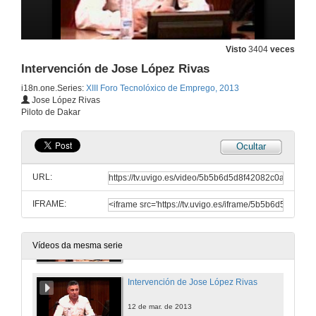
Quenda de preguntas
Visto
3404
veces
12 de mar. de 2013
Intervención de Jose López Rivas
i18n.one.Series:
XIII Foro Tecnolóxico de Emprego, 2013
Escudería Enxes Motor
Jose López Rivas
Piloto de Dakar
12 de mar. de 2013
Ocultar
Presentación do coloquio
URL:
12 de mar. de 2013
IFRAME:
Intervención de Alex Pais
12 de mar. de 2013
Vídeos da mesma serie
Intervención de Jose López Rivas
12 de mar. de 2013