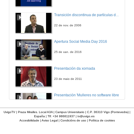
FUE
Transición discontinua de partículas de microgel termosensible
12 de mar. de 2013
22 de nov. de 2006
Sistemas loxísticos basados en robots móbiles
Apertura Social Media Day 2016
12 de mar. de 2013
25 de xan. de 2016
Cima
Presentación da xornada
12 de mar. de 2013
23 de maio de 2011
Quenda de preguntas
Presentación 'Mulleres no software libre'
12 de mar. de 2013
19 de out. de 2011
UvigoTV | Praza Miralles. Local A3A | Campus Universitario | C.P. 36310 Vigo (Pontevedra) |
España | Tlf: +34 986811937 |
tv@uvigo.es
TRW automotive
Accesibilidade
|
Aviso Legal
|
Condicións de uso
|
Política de cookies
Imaxe de vídeo dixital
Definición e parámetros dunha imaxe dixital. Resolución e Aspecto. Profundidade da cor. Compresión. Frame por segundo. Entrelazado. Campos, cadros
12 de mar. de 2013
7 de nov. de 2005