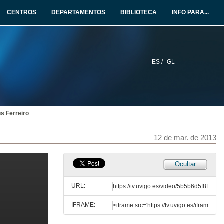
12 de mar. de 2013
CENTROS
DEPARTAMENTOS
BIBLIOTECA
INFO PARA...
Presentación do coloquio
12 de mar. de 2013
ES /
GL
Intervención de Alex Pais
12 de mar. de 2013
s Ferreiro
Intervención de Jose López Rivas
12 de mar. de 2013
12 de mar. de 2013
Intervención de Juan Campos
Ocultar
12 de mar. de 2013
URL:
IFRAME:
Intervención de Julio Borja