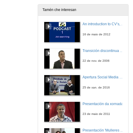
12 de mar. de 2013
Tamén che interesan
Cima
An introduction to CV’s, letters, and job searching
12 de mar. de 2013
16 de maio de 2012
Quenda de preguntas
Transición discontinua de partículas de microgel termosensible
12 de mar. de 2013
22 de nov. de 2006
TRW automotive
Apertura Social Media Day 2016
12 de mar. de 2013
25 de xan. de 2016
Quenda de preguntas
Presentación da xornada
12 de mar. de 2013
23 de maio de 2011
Como xestionar a túa rede de contactos 2.0
Presentación 'Mulleres no software libre'
12 de mar. de 2013