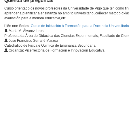
Quenda de preguntas
Curso orientado ós novos profesores da Universidade de Vigo que ten como final
aprender a planificar a ensinanza no ámbito universitario, coñecer metodoloxías
avaliación para a mellora educativa,etc
i18n.one.Series:
Curso de Iniciación á Formación para a Docencia Universitaria
María M. Álvarez Lires
Profesora da Área de Didáctica das Ciencias Experimentais, Facultade de Cien
Jose Francisco Serrallé Marzoa
Catedrático de Física e Química de Ensinanza Secundaria
Organiza: Vicerrectoría de Formación e Innovación Educativa