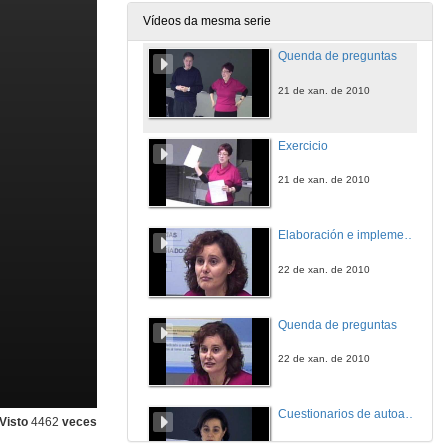
21 de xan. de 2010
Vídeos da mesma serie
Quenda de preguntas
21 de xan. de 2010
Exercicio
21 de xan. de 2010
Elaboración e implementación de guías docentes adaptadas ao EEES
22 de xan. de 2010
Quenda de preguntas
22 de xan. de 2010
Cuestionarios de autoavaliación virtuais como ferramenta de aprendizaxe
Visto
4462
veces