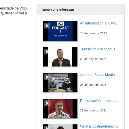
29 de xan. de 2010
versidade de Vigo,
Tamén che interesan
as), desenvolver a
Quenda de preguntas
An introduction to CV’s, letters, and job searching
29 de xan. de 2010
16 de maio de 2012
A importancia dun proxecto de aprendizaxe colaborativa
Transición discontinua de partículas de microgel termosensible
29 de xan. de 2010
22 de nov. de 2006
Quenda de preguntas
Apertura Social Media Day 2016
29 de xan. de 2010
25 de xan. de 2016
Aproximación á aprendizace por descubrimento mediante prácticas de laboratorio non estructuradas
Intervención de José Carlos López
Presentación da xornada
4 de feb. de 2010
23 de maio de 2011
Aproximación á aprendizace por descubrimento mediante prácticas de laboratorio non estructuradas
What is postmodernism?
4 de feb. de 2010