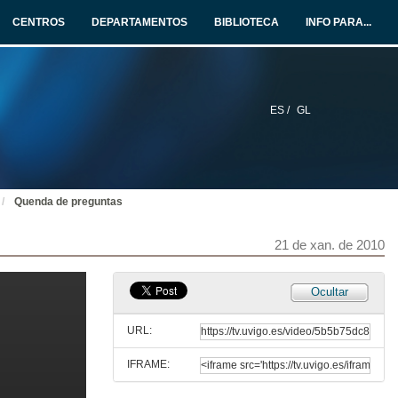
18 de dec. de 2009
CENTROS
DEPARTAMENTOS
BIBLIOTECA
INFO PARA...
Quenda de preguntas
18 de dec. de 2009
ES /
GL
O ensino de materias de Economía Pública nas titulacións de Administración e Dirección de Empresas e Economía.
14 de xan. de 2010
Quenda de preguntas
Quenda de preguntas
14 de xan. de 2010
21 de xan. de 2010
Das competencias básicas (Informe De Se Co) ás competencias profesionais (Tuning Project)
Ocultar
Intervención de Francisco Serrallé
21 de xan. de 2010
URL:
IFRAME:
Das competencias básicas (Informe De Se Co) ás competencias profesionais (Tuning Project)
Intervención de María Álvarez Lires