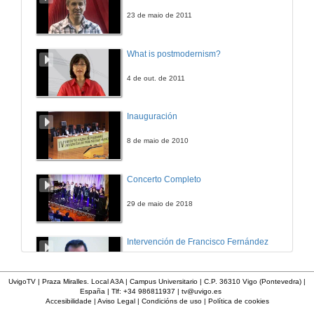
4 de abr. de 2013
23 de maio de 2011
Presentación de Emilio Abad
What is postmodernism?
4 de abr. de 2013
4 de out. de 2011
XIS e Infraestruturas de datos espaciais
Inauguración
4 de abr. de 2013
8 de maio de 2010
XIS e Infraestruturas de datos espaciais.Turno de preguntas
Concerto Completo
4 de abr. de 2013
29 de maio de 2018
Presentación de Mercedes Vazquez Bertomeu
Intervención de Francisco Fernández
4 de abr. de 2013
12 de nov. de 2009
UvigoTV | Praza Miralles. Local A3A | Campus Universitario | C.P. 36310 Vigo (Pontevedra) |
España | Tlf: +34 986811937 |
tv@uvigo.es
Ferramentas para a investigación histórica
Accesibilidade
|
Aviso Legal
|
Condicións de uso
|
Política de cookies
Inauguración da xornada