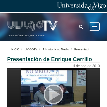
TOGGLE
Toggle
SEARCH
navigatio
A televisión da UVigo en Internet
INICIO
UVIGOTV
A Historia no Medio
Presentaci
Presentación de Enrique Cerrillo
4 de abr. de 2013