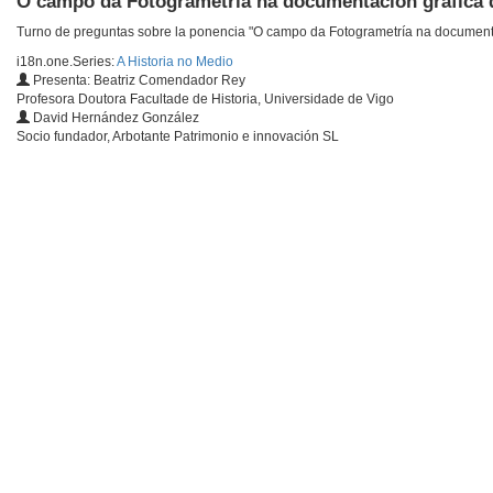
O campo da Fotogrametría na documentación gráfica 
Turno de preguntas sobre la ponencia "O campo da Fotogrametría na documenta
i18n.one.Series:
A Historia no Medio
Presenta: Beatriz Comendador Rey
Profesora Doutora Facultade de Historia, Universidade de Vigo
David Hernández González
Socio fundador, Arbotante Patrimonio e innovación SL