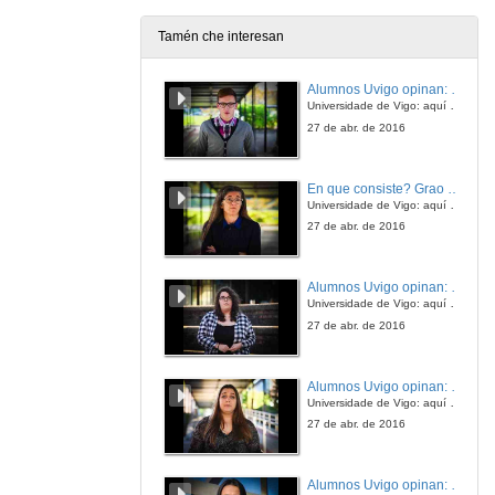
4 de abr. de 2013
Tamén che interesan
Ferramentas para a investigación histórica
Alumnos Uvigo opinan: Grao en Ciencias da Linguaxe e Estudos Literarios
4 de abr. de 2013
Universidade de Vigo: aquí todo é posible
27 de abr. de 2016
Presentación de Gerardo Marraud
En que consiste? Grao en Ciencias da Linguaxe e Estudos Literarios
4 de abr. de 2013
Universidade de Vigo: aquí todo é posible
27 de abr. de 2016
O libre acceso á literatura científica: política, tecnoloxía, propiedade intelectual
Alumnos Uvigo opinan: Grao en Linguas Estranxeiras
4 de abr. de 2013
Universidade de Vigo: aquí todo é posible
27 de abr. de 2016
O libre acceso á literatura científica: política, tecnoloxía, propiedade intelectual.Turno de preguntas
Alumnos Uvigo opinan: Grao en Linguas Estranxeiras
4 de abr. de 2013
Universidade de Vigo: aquí todo é posible
27 de abr. de 2016
Presentación de Anxeles López Lozano
Alumnos Uvigo opinan: Grao en Linguas Estranxeiras
4 de abr. de 2013