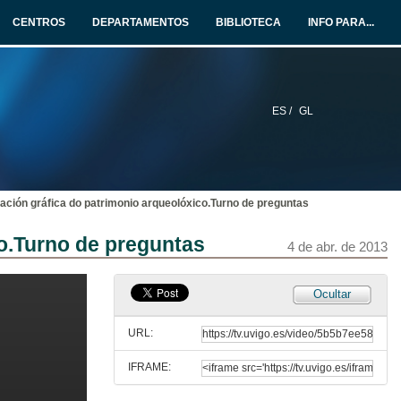
4 de abr. de 2013
CENTROS
DEPARTAMENTOS
BIBLIOTECA
INFO PARA...
Presentación de Enrique Cerrillo
4 de abr. de 2013
ES /
GL
Os dólmenes de Alconétar: a réplica dixital dunha paisaxe desaparecida
4 de abr. de 2013
ción gráfica do patrimonio arqueolóxico.Turno de preguntas
Os dólmenes de Alconétar: a réplica dixital dunha paisaxe desaparecida.Turno de preguntas
o.Turno de preguntas
4 de abr. de 2013
4 de abr. de 2013
Presentación de David Hernández González
Ocultar
4 de abr. de 2013
URL:
IFRAME:
O campo da Fotogrametría na documentación gráfica do patrimonio arqueolóxico