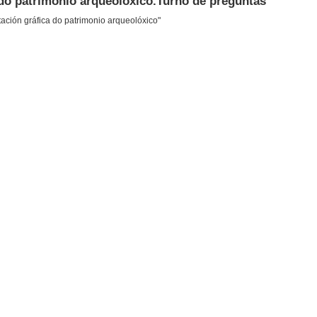
do patrimonio arqueolóxico.Turno de preguntas
ción gráfica do patrimonio arqueolóxico"