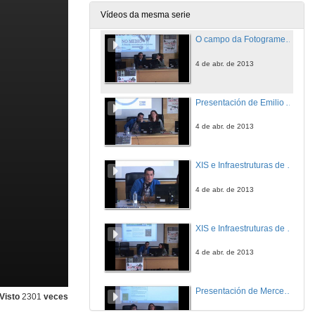
4 de abr. de 2013
Vídeos da mesma serie
O campo da Fotogrametría na documentación gráfica do patrimonio arqueolóxico.Turno de preguntas
4 de abr. de 2013
Presentación de Emilio Abad
4 de abr. de 2013
XIS e Infraestruturas de datos espaciais
4 de abr. de 2013
XIS e Infraestruturas de datos espaciais.Turno de preguntas
4 de abr. de 2013
Presentación de Mercedes Vazquez Bertomeu
Visto
2301
veces