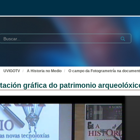
Buscar
Submit
UVIGOTV
A Historia no Medio
O campo da Fotogrametría na documenta
ción gráfica do patrimonio arqueolóxic