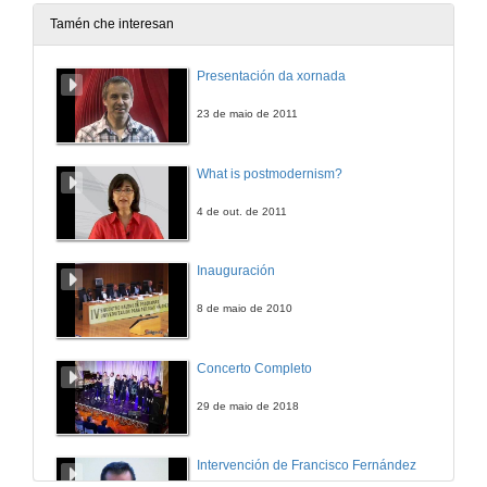
4 de abr. de 2013
Tamén che interesan
O libre acceso á literatura científica: política, tecnoloxía, propiedade intelectual
Presentación da xornada
4 de abr. de 2013
23 de maio de 2011
O libre acceso á literatura científica: política, tecnoloxía, propiedade intelectual.Turno de preguntas
What is postmodernism?
4 de abr. de 2013
4 de out. de 2011
Presentación de Anxeles López Lozano
Inauguración
4 de abr. de 2013
8 de maio de 2010
A protección e transferencia do coñecemento en ciencias humanas
Concerto Completo
4 de abr. de 2013
29 de maio de 2018
A protección e transferencia do coñecemento en ciencias humanas.Turno de preguntas
Intervención de Francisco Fernández