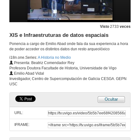
4 de abr. de 2013
Os dólmenes de Alconétar: a réplica dixital dunha paisaxe desaparecida.Turno de preguntas
Visto
2733
veces
4 de abr. de 2013
XIS e Infraestruturas de datos espaciais
Ponencia a cargo de Emilio Abad onde fala da sua experiencia a hora
Presentación de David Hernández González
de poder acceder os distintos datos dun resto arqueolóxico
i18n.one.Series:
A Historia no Medio
4 de abr. de 2013
Presenta: Beatriz Comendador Rey
Profesora Doutora Facultade de Historia, Universidade de Vigo
Emilio Abad Vidal
O campo da Fotogrametría na documentación gráfica do patrimonio arqueolóxico
Investigador, Centro de Supercomputación de Galicia CESGA. GEPN
USC
4 de abr. de 2013
Ocultar
O campo da Fotogrametría na documentación gráfica do patrimonio arqueolóxico.Turno de preguntas
URL:
4 de abr. de 2013
IFRAME:
Presentación de Emilio Abad