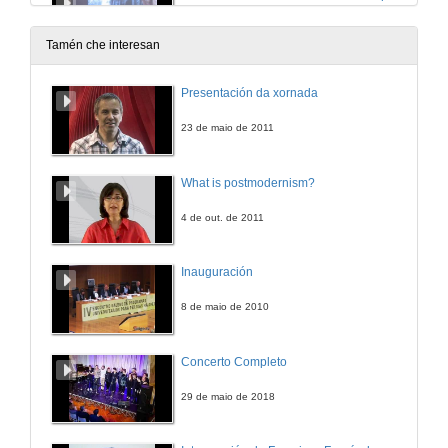
5 de abr. de 2013
Tamén che interesan
Aplicación de difusión patrimonial para dispositivos móviles
Presentación da xornada
5 de abr. de 2013
23 de maio de 2011
Presentación de Martín López Nores
What is postmodernism?
5 de abr. de 2013
4 de out. de 2011
Realidade aumentada e Historia. Proxecto Reenact.
Inauguración
5 de abr. de 2013
8 de maio de 2010
Pero vale a pena aumentar a realidade? O diálogo entre as novas tecnoloxías e o patrimonio cultura
Concerto Completo
5 de abr. de 2013
29 de maio de 2018
Presentación de Marcos Gallego