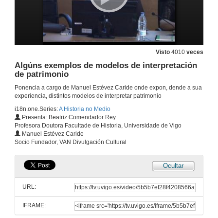
4 de abr. de 2013
A protección e transferencia do coñecemento en ciencias humanas.Turno de preguntas
Visto
4010
veces
4 de abr. de 2013
Algúns exemplos de modelos de interpretación
de patrimonio
Presentación de Xosé Teiga
Ponencia a cargo de Manuel Estévez Caride onde expon, dende a sua
experiencia, distintos modelos de interpretar patrimonio
4 de abr. de 2013
i18n.one.Series:
A Historia no Medio
Presenta: Beatriz Comendador Rey
Profesora Doutora Facultade de Historia, Universidade de Vigo
Comunic-acción
Manuel Estévez Caride
Socio Fundador, VAN Divulgación Cultural
4 de abr. de 2013
Ocultar
Mesa redonda: 3, 2, 1, Impacto: a incorporación das novas tecnoloxías non ámbito das Humanidades
URL:
4 de abr. de 2013
IFRAME:
Presentación de Manuel Estévez Caride