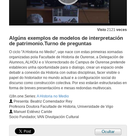
4 de abr. de 2013
A protección e transferencia do coñecemento en ciencias humanas.Turno de preguntas
Visto
2121
veces
Algúns exemplos de modelos de interpretación
4 de abr. de 2013
de patrimonio.Turno de preguntas
O ciclo "A Historia no Medio", uqe nace con estas primeiras xornadas
Presentación de Xosé Teiga
organizadas pola Facultade de Historia de Ourense, a Delegación de
Alumnos, ALHOU e o Vicerrectorado do Campus de Ourense,pretende
4 de abr. de 2013
estableces unha oportunidade para o dialogo, crear un espacio onde
debatir a conexión da Historia con outras disciplinas, facer visible o
papel do historiador no mundo actual e a configuración social do
Comunic-acción
discurso como construcción colectiva. Por eso estarán estructuradas en
forma de breves presentacións e mesas redondas multivocais.
4 de abr. de 2013
i18n.one.Series:
A Historia no Medio
Presenta: Beatriz Comendador Rey
Profesora Doutora Facultade de Historia, Universidade de Vigo
Mesa redonda: 3, 2, 1, Impacto: a incorporación das novas tecnoloxías non ámbito das Humanidades
Manuel Estévez Caride
Socio Fundador, VAN Divulgación Cultural
4 de abr. de 2013
Ocultar
Presentación de Manuel Estévez Caride