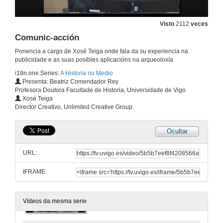
O libre acceso á literatura científica: política, tecnoloxía, propiedade intelectual.Turno de preguntas
4 de abr. de 2013
Visto
2112
veces
Comunic-acción
Presentación de Anxeles López Lozano
Ponencia a cargo de Xosé Teiga onde fala da su experiencia na
publicidade e as suas posibles aplicacións na arqueoloxía
4 de abr. de 2013
i18n.one.Series:
A Historia no Medio
Presenta: Beatriz Comendador Rey
Profesora Doutora Facultade de Historia, Universidade de Vigo
A protección e transferencia do coñecemento en ciencias humanas
Xosé Teiga
Director Creativo, Unlimited Creative Group.
4 de abr. de 2013
Ocultar
A protección e transferencia do coñecemento en ciencias humanas.Turno de preguntas
URL:
4 de abr. de 2013
IFRAME:
Presentación de Xosé Teiga
4 de abr. de 2013
Vídeos da mesma serie