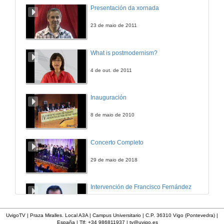
Presentación de Rafael Rodríguez Martínez
Presentación da xornada
5 de abr. de 2013
23 de maio de 2011
DepoDeza, novas tecnoloxías aplicadas á arqueoloxía dende a administración local.
What is postmodernism?
5 de abr. de 2013
4 de out. de 2011
Presentación de Javier Francisco Caprarelli
Inauguración
5 de abr. de 2013
8 de maio de 2010
Aplicación de difusión patrimonial para dispositivos móviles
Concerto Completo
5 de abr. de 2013
29 de maio de 2018
Presentación de Martín López Nores
Intervención de Francisco Fernández
5 de abr. de 2013
12 de nov. de 2009
UvigoTV | Praza Miralles. Local A3A | Campus Universitario | C.P. 36310 Vigo (Pontevedra) |
España | Tlf: +34 986811937 |
tv@uvigo.es